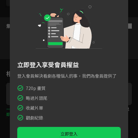
滿檸溪
集數列表
反序
立即登入享受會員權益
1
2
3
4
5
6
相關花絮
登入會員解決看劇各種惱人的事，我們為會員提供了
720p 畫質
略過片頭尾
收藏片單
一副青衣骸骨 讓所有事
反轉再反轉，到底什麼
怡妃當年居然是被自己
都得到了真相
才是真的！
一直認為的父親所殺
觀劇紀錄
立即登入