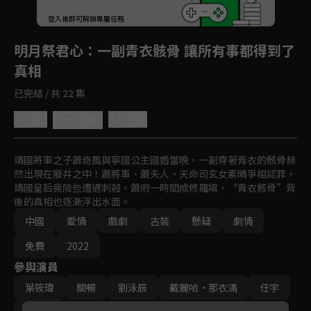
登入後即可解鎖專屬任務
Play
明月祭君心
：一副青衣骸骨 讓所有事都得到了
真相
已完結 / 共 22 集
4.8
分享
收藏
靖國將軍之子蕭奇風與寧國公主國婚當晚，一副穿著青衣的骸骨赫
然出現在廢井之中！蕭將軍、蕭夫人、天命司玄女素晴爭相認罪，
靖國皇后竟險些遭遇刺殺，蕭府一時間成修羅場，“青衣骸骨”背
後的真相也逐漸浮出水面。
中國
愛情
戲劇
古裝
懸疑
劇情
免費
2022
參與演員
葉筱瑋
關暢
劉泳辰
戴麗哈·那衣滿
任宇