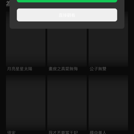
為您推薦
VIP
直接觀看
月亮星星太陽
畫皮之真愛無悔
公子無雙
偵宋
我才不要當王妃
櫃中美人