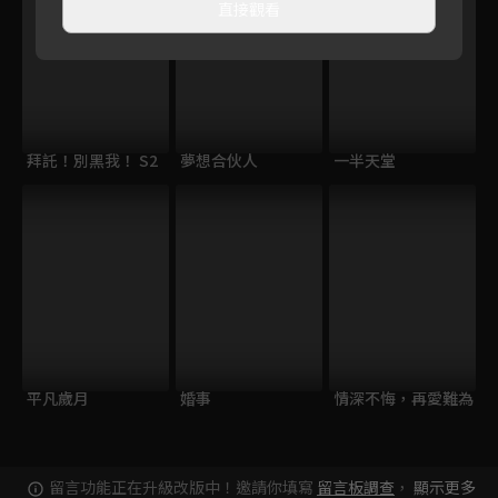
直接觀看
拜託！別黑我！ S2
夢想合伙人
一半天堂
平凡歲月
婚事
情深不悔，再愛難為
留言功能正在升級改版中！邀請你填寫
留言板調查
，
顯示更多