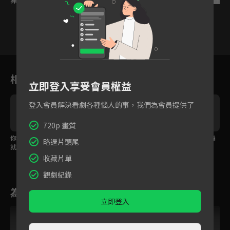
12
13
14
15
16
17
1
相關花絮
立即登入享受會員權益
登入會員解決看劇各種惱人的事，我們為會員提供了
720p 畫質
你每天都能看見我，我
做錯事並不可怕，可怕
合作一同取得江夏欺騙
略過片頭尾
就是世界上另一個你。
的是沒有面對錯誤的勇
的證據
氣。
收藏片單
觀劇紀錄
為您推薦
立即登入