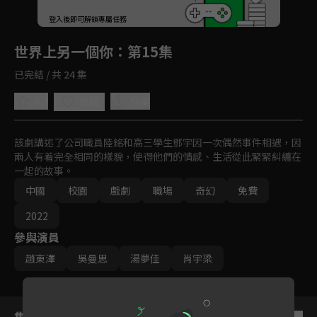
回首頁
登入後即可解鎖專屬任務
Play
世界上另一個你
：第15集
已完結 / 共 24 集
4.7
分享
收藏
該劇講述了公司職員陸銘和高三學生鄧宇因一次偶然事件相遇，因
兩人有着完全相同的樣貌，使得他們的情感、生活從此緊緊糾纏在
一起的故事。
中國
校園
戲劇
職場
奇幻
免費
2022
參與演員
趙東澤
吳曼思
湯夢佳
肖宇梁
集數列表
反序