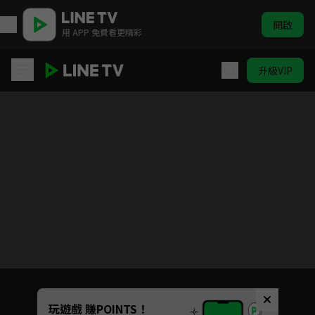
開啟
用 APP 免費看更精彩
升級VIP
世界上另一個你
目前未允許這部影片在你所在的地區播放
如有不便請見諒
Unmute
玩遊戲 賺POINTS！