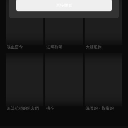
直接觀看
喋血密令
江照黎明
大嫁風尚
無法抗拒的男友們
拱卒
溫暖的，甜蜜的