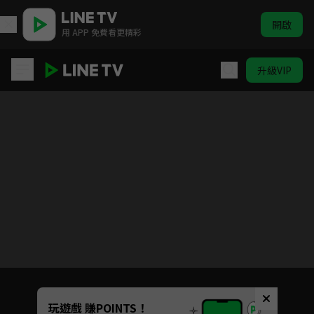
開啟
用 APP 免費看更精彩
升級VIP
了不起的兒科醫生
目前未允許這部影片在你所在的地區播放
如有不便請見諒
Unmute
玩遊戲 賺POINTS！