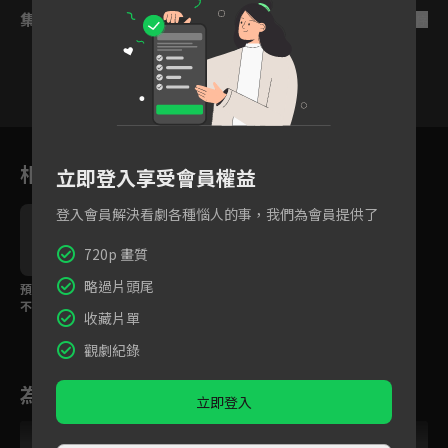
集數列表
反序
11
12
13
14
15
16
1
相關花絮
立即登入享受會員權益
登入會員解決看劇各種惱人的事，我們為會員提供了
720p 畫質
略過片頭尾
預告：兒科醫生治癒的
不僅是病人，更是整個
收藏片單
世界的未來。
觀劇紀錄
為您推薦
立即登入