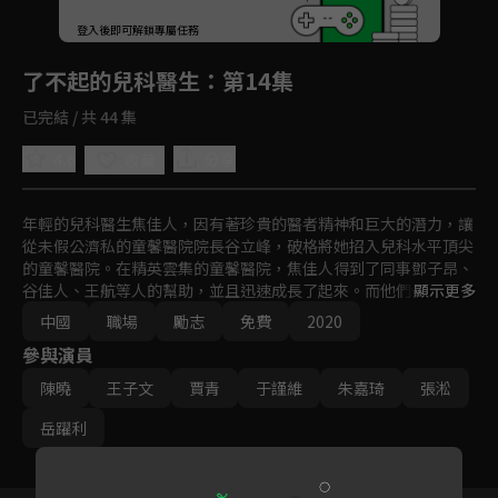
回首頁
登入後即可解鎖專屬任務
Play
了不起的兒科醫生
：第14集
已完結 / 共 44 集
4.6
分享
收藏
年輕的兒科醫生焦佳人，因有著珍貴的醫者精神和巨大的潛力，讓
從未假公濟私的童馨醫院院長谷立峰，破格將她招入兒科水平頂尖
的童馨醫院。在精英雲集的童馨醫院，焦佳人得到了同事鄧子昂、
谷佳人、王航等人的幫助，並且迅速成長了起來。而他們也一起經
顯示更多
歷了重重的考驗，不僅要在第一線與病魔鬥爭，還要面對生活中的
中國
職場
勵志
免費
2020
種種困境。
參與演員
陳曉
王子文
賈青
于謹維
朱嘉琦
張淞
岳躍利