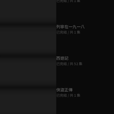
已完結 / 共 1 集
第9集
45分鐘
第10集
列寧在一九一八
46分鐘
已完結 / 共 1 集
潢、于振甲為治河策略百官
陳潢直言皇上太愚蠢，高士奇
康熙長大了
大吵，康熙怒責失官禮！
苦勸無果罵他是狗！
商量
第11集
45分鐘
西遊記
已完結 / 共 52 集
第12集
45分鐘
第13集
俠盜正傳
45分鐘
已完結 / 共 1 集
第14集
45分鐘