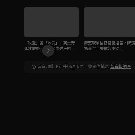
「牧愛」變「收受」！高士奇
康熙親筆信勸愛臣遵旨，陳潢
鬼才能辯，鬼門關前走一回！
為蒼生平安抗旨不從！
留言功能正在升級改版中！邀請你填寫
留言板調查