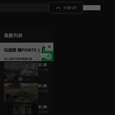
升級 VIP
登入 / 註冊
集數列表
玩遊戲 賺POINTS！
第1集
45分鐘
第2集
45分鐘
第3集
45分鐘