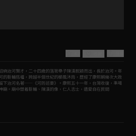
4.7
分享
收藏
招納治河賢才，二十四歲的落第舉子陳潢脱穎而出，長於治河。年
河的靳輔搭檔，跨越半個世紀的櫛風沐雨，歷經了康熙朝幾次大政
留下治河名著——《河防述要》。康熙五十一年，台灣收復，準噶
神廟。廟中塑着靳輔、陳潢的像，仁人志士，遺愛自在民間
Play
Video