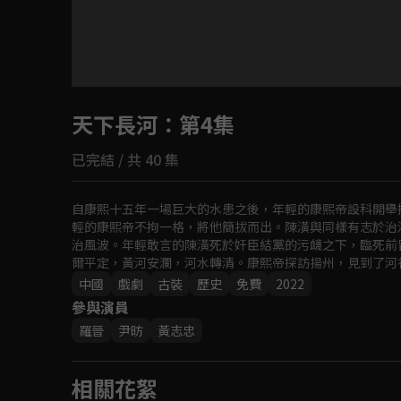
目前未允許這部影片在你所在的地區播放
天下長河
如有不便請見諒
：第4集
已完結 / 共 40 集
回首頁
自康熙十五年一場巨大的水患之後，年輕的康熙帝設科開舉
輕的康熙帝不拘一格，將他簡拔而出。陳潢與同樣有志於治
治風波。年輕敢言的陳潢死於奸臣結黨的污衊之下，臨死前
爾平定，黃河安瀾，河水轉清。康熙帝探訪揚州，見到了河
中國
戲劇
古裝
歷史
免費
2022
參與演員
羅晉
尹昉
黃志忠
相關花絮