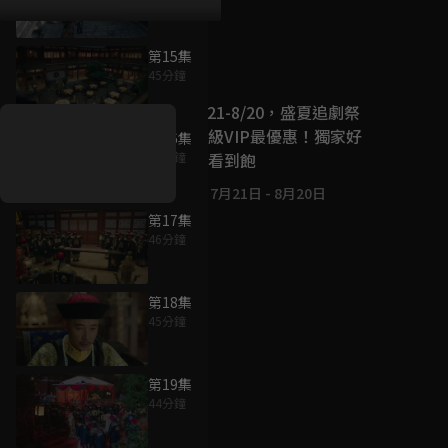
第15集
好康資訊
45分鐘
7/21-8/20，盛夏追劇祭
升級VIP最優惠！獨家好
第16集
戲看到飽
46分鐘
7月21日
-
8月20日
第17集
46分鐘
第18集
45分鐘
第19集
44分鐘