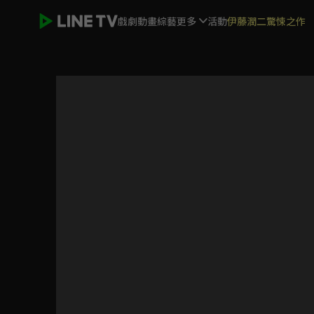
戲劇
動畫
綜藝
更多
活動
伊藤潤二驚悚之作
天下長河