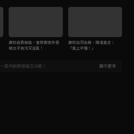
康熙自責無能，查弊案意外發
康熙治河出糗，陳潢直言：
陳
現太子貪污又淫亂！
「皇上不懂！」
前
，一起共創新版留言功能！
顯示更多