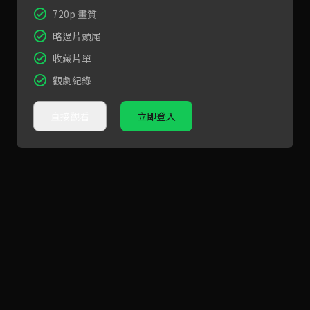
720p 畫質
略過片頭尾
收藏片單
觀劇紀錄
直接觀看
立即登入