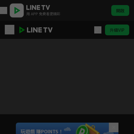
開啟
用 APP 免費看更精彩
升級VIP
點燃我，溫暖你
目前未允許這部影片在你所在的地區播放
如有不便請見諒
Unmute
玩遊戲 賺POINTS！