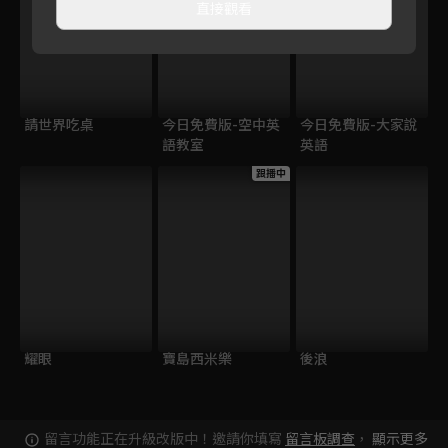
直接觀看
請世界吃桌
今日免費版-空中英
今日免費版-大家說
語教室
英語
跟播中
耀眼
寶島西米樂
後浪
留言功能正在升級改版中！邀請你填寫
留言板調查
，
顯示更多