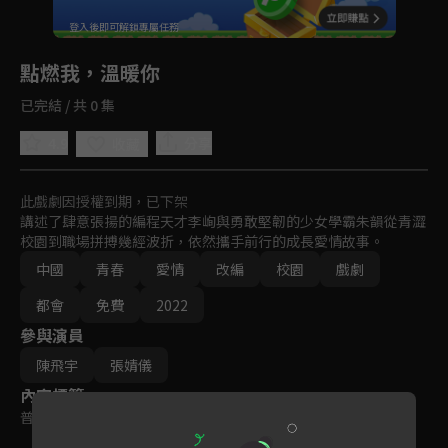
回首頁
登入後即可解鎖專屬任務
Play
點燃我，溫暖你
已完結 / 共 0 集
4.9
分享
收藏
此戲劇因授權到期，已下架
講述了肆意張揚的編程天才李峋與勇敢堅韌的少女學霸朱韻從青澀
校園到職場拼搏幾經波折，依然攜手前行的成長愛情故事。
中國
青春
愛情
改編
校園
戲劇
都會
免費
2022
參與演員
陳飛宇
張婧儀
內容標籤
普遍級