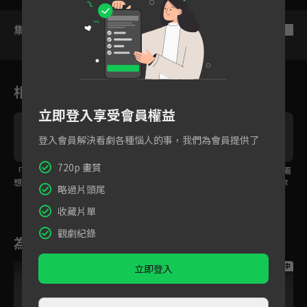
集數列表
反序
相關花絮
立即登入享受會員權益
登入會員解決看劇各種惱人的事，我們為會員提供了
720p 畫質
「我們生個孩子吧！我
我不希望你犧牲很多東
EP36預告：母親反對兩
想讓孩子跟你作伴」公
西跟我在一起」原來國
人的關係，「我生了你
略過片頭尾
主連生孩子都是為了寵
王也是打從心底寵公主
養了你，我不同意你們
溺國王！
的！
在一起。」
收藏片單
觀劇紀錄
為您推薦
跟播中
跟播中
跟播中
立即登入