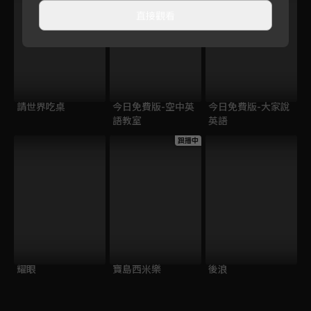
直接觀看
請世界吃桌
今日免費版-空中英
今日免費版-大家說
語教室
英語
跟播中
耀眼
寶島西米樂
後浪