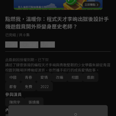
登入後即可解鎖專屬任務
Play
點燃我，溫暖你
：程式天才李峋出獄後設計手
機遊戲竟開外掛變身歷史老師？
已完結 / 共 0 集
4.9
分享
收藏
此戲劇因授權到期，已下架
講述了肆意張揚的編程天才李峋與勇敢堅韌的少女學霸朱韻從青澀
校園到職場拼搏幾經波折，依然攜手前行的成長愛情故事。
中國
青春
愛情
改編
校園
戲劇
都會
免費
2022
參與演員
陳飛宇
張婧儀
內容標籤
普遍級