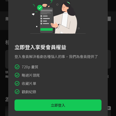
集數列表
反序
相關花絮
立即登入享受會員權益
登入會員解決看劇各種惱人的事，我們為會員提供了
720p 畫質
徐黎娜想包養落魄的李
程式天才李峋出獄後設
遭兄弟設計失去所有，
略過片頭尾
峋？沒想到當場被打
計手機遊戲竟開外掛變
出獄後的李峋誓言奪回
臉，還讓男神間接示愛
身歷史老師？
一切！
收藏片單
觀劇紀錄
為您推薦
立即登入
跟播中
跟播中
跟播中