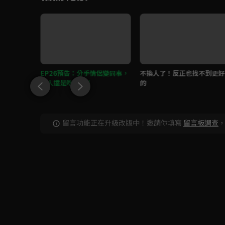
歡過你，但
EP26預告：分手情侶變同事，
不換人了！反正也找不到更好
愛過的人？
有人還是吃醋了！
的
留言功能正在升級改版中！邀請你填寫
留言板調查