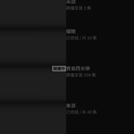
英語
跟播至第 3 集
耀眼
已完結 / 共 30 集
峋為朱韻復仇，還當眾示
不管你未來有什麼目標，你都
單人床我是
？
可以把我算在裡面
妳睡
寶島西米樂
跟播中
跟播至第 306 集
後浪
已完結 / 共 40 集