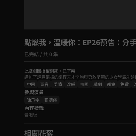
點燃我，溫暖你
：EP26預告：
已完結 / 共 0 集
此戲劇因授權到期，已下架
講述了肆意張揚的編程天才李峋與勇敢堅韌的少女學霸朱韻
中國
青春
愛情
改編
校園
戲劇
都會
免費
2
參與演員
陳飛宇
張婧儀
內容標籤
普遍級
相關花絮