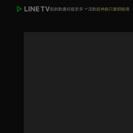
戲劇
動畫
綜藝
更多
活動
追神劇只要銅板價
點燃我，溫暖你