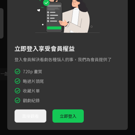
你想做什麼都可以，我是你的
李峋你選我吧！我決不背叛你
李
立即登入享受會員權益
底氣
愛
登入會員解決看劇各種惱人的事，我們為會員提供了
720p 畫質
，一起共創新版留言功能！
顯示更多
略過片頭尾
收藏片單
觀劇紀錄
直接觀看
立即登入