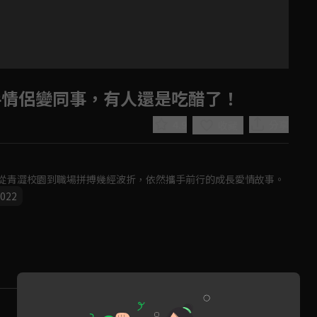
分手情侶變同事，有人還是吃醋了！
4.9
分享
收藏
從青澀校園到職場拼搏幾經波折，依然攜手前行的成長愛情故事。
022
Play
Video