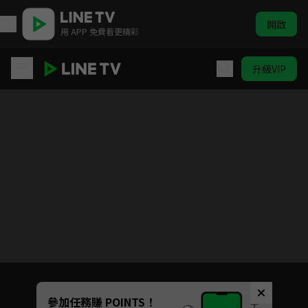
開啟
用 APP 免費看更精彩
升級VIP
遇見你之後
目前未允許這部影片在你所在的地區播放
如有不便請見諒
Unmute
參加任務賺 POINTS！