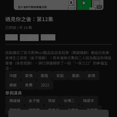
回首頁
登入後即可解鎖專屬任務
Play
遇見你之後
：第12集
已完結 / 共 16 集
4.6
分享
收藏
該劇講述了高冷男神sol甜品店店長程慕（周峻緯飾）邂逅元氣美
食博主江思晗（金子璇飾）。原本毫無交集的二人因為甜品和萌娃
睿睿（孫思程飾），誤打誤撞開啓了一段“一家三口”的幸福生
活。
中國
愛情
甜寵
家庭
戲劇
劇情
療癒
免費
2022
參與演員
周峻緯
金子璇
常斌
徐棵二
陳建宇
周銘萱
陳曉龍
馬思涵
全伊倫
孫思程