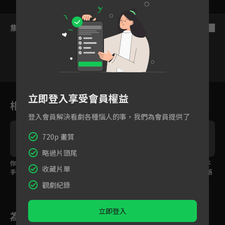
集數列表
反序
9
10
11
12
13
14
1
立即登入享受會員權益
相關花絮
登入會員解決看劇各種惱人的事，我們為會員提供了
720p 畫質
略過片頭尾
你太紅了！我應該先下
你是姐姐這輩子最大的
父母只怕自己兒女過不
收藏片單
手為強 吃定你
福氣
好 程慕一旁看了感動落
淚
觀劇紀錄
立即登入
為您推薦