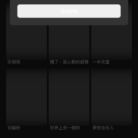
直接觀看
柒個我
糟了，是心動的感覺
一半天堂
司貓鈴
世界上另一個你
夢想合伙人