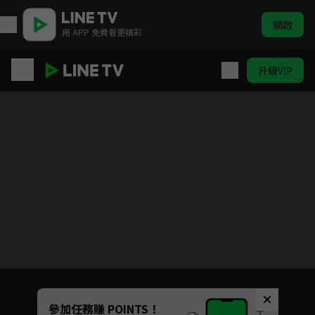
開啟
用 APP 免費看更精彩
升級VIP
真劍勝負
目前未允許這部影片在你所在的地區播放
如有不便請見諒
Unmute
參加任務賺 POINTS！