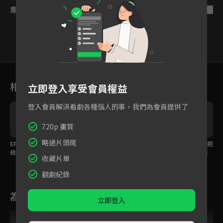
集數列表
反序
7
8
9
10
11
12
相關花絮
立即登入享受會員權益
登入會員解決看劇各種惱人的事，我們為會員提供了
720p 畫質
略過片頭尾
EP12 精華：爆笑！火爆
EP12 精華：陳正超熱血
EP12 精華：陳正終於把
檢察官又來抓壞人囉！
的最後結辯
幕後大BOSS送上法庭
收藏片單
了
觀劇紀錄
為您推薦
立即登入