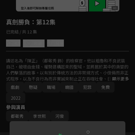
回首頁
登入後即可解鎖專屬任務
Play
真劍勝負
：第12集
已完結 / 共 12 集
4.9
分享
收藏
講述名為「陳正」（都敬秀 飾）的檢察官，他以粗魯和不良武裝
自己，破壞由金錢、權勢建構起來的聖域，並將居於其中的貪婪的
人們擊落的故事。以有別於傳統方法的非常規方式、小伎倆而非正
式程序，以及不良行為而非實誠來制止正在吞噬社會、日漸腐敗的
顯示更多
當權者。
戲劇
懸疑
職場
韓國
犯罪
免費
2022
參與演員
都敬秀
李世熙
河俊