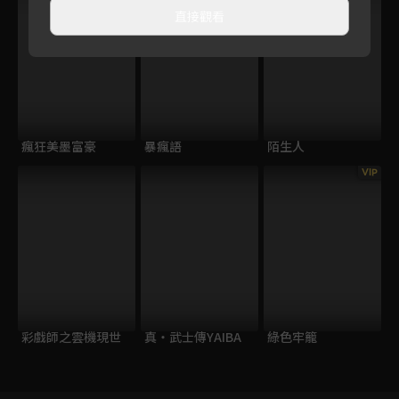
直接觀看
瘋狂美墨富豪
暴瘋語
陌生人
VIP
彩戲師之雲機現世
真・武士傳YAIBA
綠色牢籠