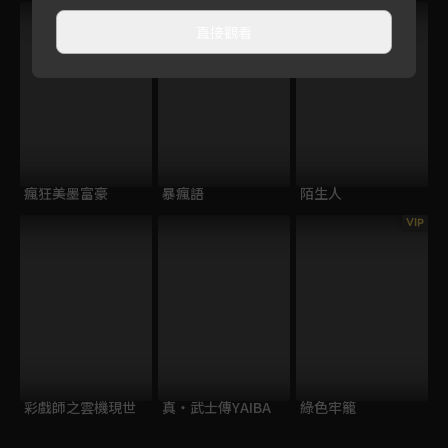
直接觀看
瘋狂美墨富豪
暴瘋語
陌生人
VIP
彩戲師之雲機現世
真・武士傳YAIBA
綠色牢籠