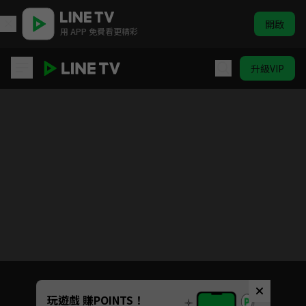
開啟
用 APP 免費看更精彩
升級VIP
真劍勝負
Unmute
玩遊戲 賺POINTS！