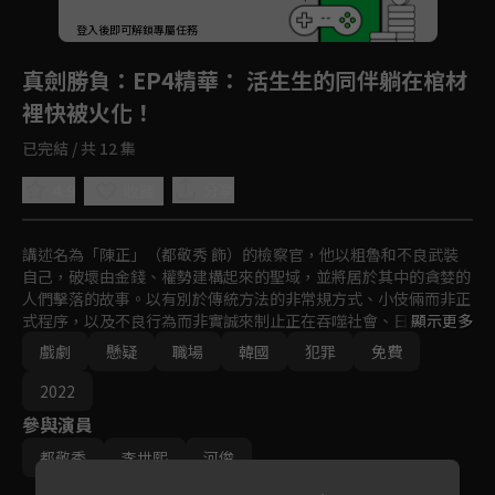
登入後即可解鎖專屬任務
Play
真劍勝負
：EP4精華： 活生生的同伴躺在棺材
裡快被火化！
已完結 / 共 12 集
4.9
分享
收藏
講述名為「陳正」（都敬秀 飾）的檢察官，他以粗魯和不良武裝
自己，破壞由金錢、權勢建構起來的聖域，並將居於其中的貪婪的
人們擊落的故事。以有別於傳統方法的非常規方式、小伎倆而非正
式程序，以及不良行為而非實誠來制止正在吞噬社會、日漸腐敗的
顯示更多
當權者。
戲劇
懸疑
職場
韓國
犯罪
免費
2022
參與演員
都敬秀
李世熙
河俊