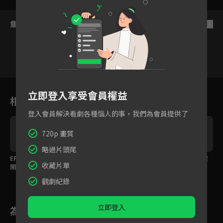
集數列表
反序
1
2
3
4
5
6
立即登入享受會員權益
相關花絮
登入會員解決看劇各種惱人的事，我們為會員提供了
720p 畫質
略過片頭尾
輩
EP5 精華：我一定會揭
EP4精華： 活生生的同
EP3精華：重要證物沒
收藏片單
開所有真相，把你們都
伴躺在棺材裡快被火
備份的原因竟是？
抓進去坐牢
化！
觀劇紀錄
立即登入
為您推薦