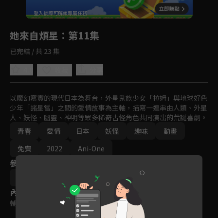
回首頁
登入後即可解鎖專屬任務
Play
她來自煩星
：第11集
已完結 / 共 23 集
4.8
分享
收藏
以魔幻寫實的現代日本為舞台，外星鬼族少女「拉姆」與地球好色
少年「諸星當」之間的愛情故事為主軸，描寫一連串由人類、外星
人、妖怪、幽靈、神明等眾多稀奇古怪角色共同演出的荒誕喜劇。
青春
愛情
日本
妖怪
趣味
動畫
免費
2022
Ani-One
參與演員
高橋秀彌
木村泰大
內容標籤
輔導十二歲級