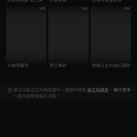
VIP
VIP
VIP
小麻煩當家
死亡解剖
傲嬌公主的奇幻冒險
留言功能正在升級改版中！邀請你填寫
留言板調查
，
顯示更多
一起共創新版留言功能！