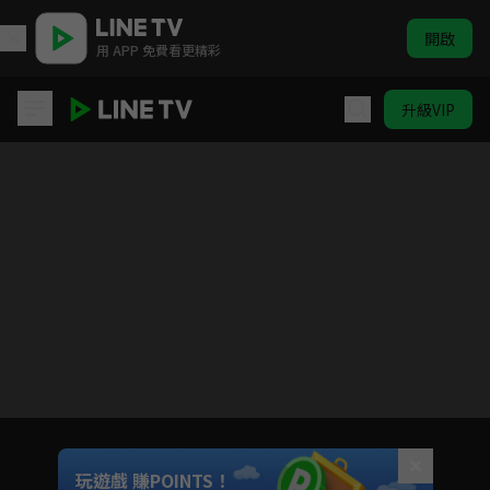
開啟
用 APP 免費看更精彩
升級VIP
她來自煩星
目前未允許這部影片在你所在的地區播放
如有不便請見諒
Unmute
玩遊戲 賺POINTS！