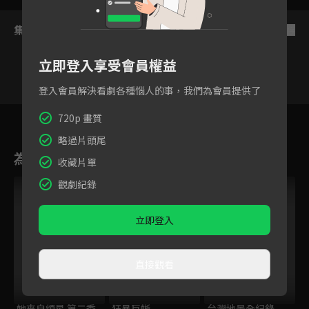
集數列表
反序
立即登入享受會員權益
登入會員解決看劇各種惱人的事，我們為會員提供了
8
9
10
11
12
13
1
720p 畫質
略過片頭尾
為您推薦
收藏片單
VIP
觀劇紀錄
立即登入
直接觀看
她來自煩星 第二季
狂暴巨蜥
台灣地景全紀錄