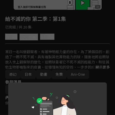
回首頁
登入後即可解鎖專屬任務
Play
給不滅的你 第二季
：第1集
已完結 / 共 20 集
4.9
分享
收藏
某日一名叫做觀察者，有著神明般力量的存在，為了某個目的，創
造了一顆不死不滅、具有複製其他萬物能力的球，隨後祂將這顆球
放入世上觀察球的變化。這顆球靠著它不死不滅的超能力，和從其
他生物那複製來的皮囊，從懵懂無知的空殼，一步步的成為了有血
顯示更多
有肉的靈魂。隨著他經過一次次的相遇和一次次的別離，在那無限
奇幻
日本
動畫
免費
Ani-One
的時光中，它究竟是否能尋找到生命的意義呢？
參與演員
佐山聖子
內容標籤
保護級