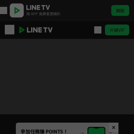
開啟
用 APP 免費看更精彩
升級VIP
給不滅的你 第二季
目前未允許這部影片在你所在的地區播放
如有不便請見諒
Unmute
參加任務賺 POINTS！