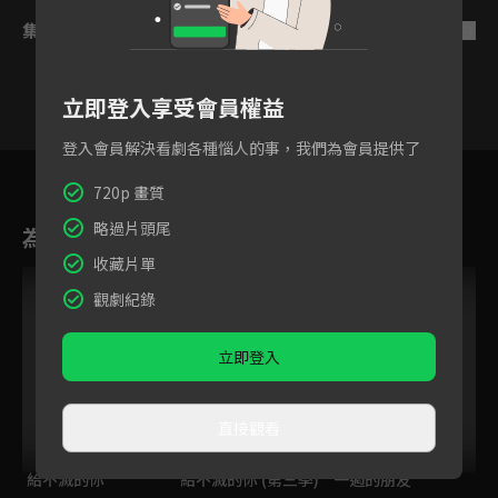
集數列表
反序
立即登入享受會員權益
登入會員解決看劇各種惱人的事，我們為會員提供了
1
2
3
4
5
6
720p 畫質
略過片頭尾
為您推薦
收藏片單
觀劇紀錄
立即登入
直接觀看
給不滅的你
給不滅的你 (第三季)
一週的朋友