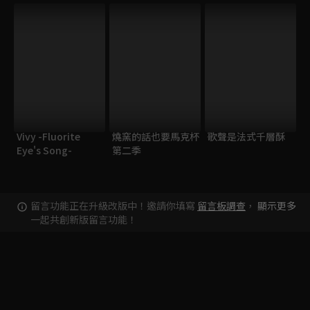
Vivy -Fluorite
燒窯的話也要馬克杯
歌聲是法式千層酥
Eye's Song-
第二季
留言功能正在升級改版中！邀請你填寫
留言板調查
，
顯示更多
一起共創新版留言功能！