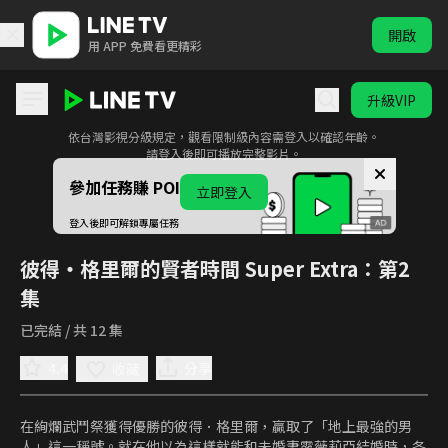
開啟
用 APP 免費看更精彩
升級VIP
此影音為限制級內容
依台灣影視分級規定，觀看限制級內容需登入以確認年齡。
彼得・格里爾的賢者時間 Super Extra
請登入後即可播放完整影片。
參加任務賺 POINTS！
立即登入
登入後即可解鎖專屬任務
彼得・格里爾的賢者時間 Super Extra
：第2
集
已完結 / 共 12 集
4.4
分享
收藏
在絢爛武鬥祭獲得優勝的彼得．格里爾，贏取了「地上最強的男
人」這一稱號。就在他以為這樣就能和未婚妻露薇莉亞結婚時，各