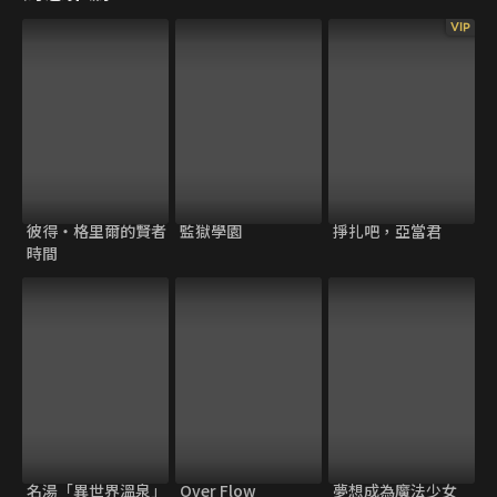
VIP
彼得・格里爾的賢者
監獄學園
掙扎吧，亞當君
時間
名湯「異世界溫泉」
Over Flow
夢想成為魔法少女