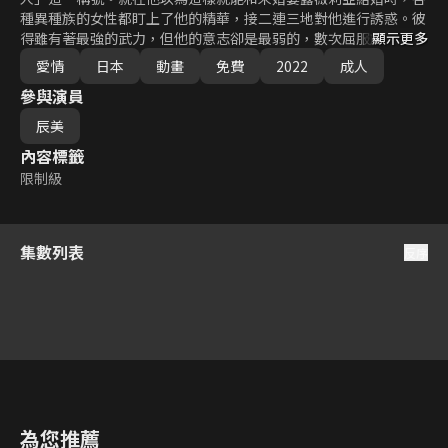
種異種族的女性都盯上了他的精華，接二連三地對他進行誘惑。彼
得雖有著最強的武力，但他的意志卻是最弱的，數次屈服於誘惑，
顯示更多
放縱他的下半身。但此時傳來了發生令人忌諱的哥布林災禍的情
愛情
日本
動畫
免費
2022
成人
報。彼得雖然趕往進行鎮壓，但在戰場上卻遭遇了意想不到的邂
參與演員
逅。哥布林的巢穴，精靈之村，矮人之鄉……就算換了舞台，誘惑
也不見止息。地表最強的賢者時間再次開幕！
辰美
內容標籤
限制級
集數列表
反序
1
2
3
4
5
6
為您推薦