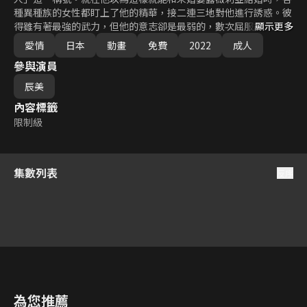
種異種族的女性都盯上了他的精華，接二連三地對他進行誘惑。彼
得雖有著最強的武力，但他的意志卻是最弱的，數次屈服於誘惑，
顯示更多
放縱他的下半身。但此時傳來了發生令人忌諱的哥布林災禍的情
愛情
日本
動畫
免費
2022
成人
報。彼得雖然趕往進行鎮壓，但在戰場上卻遭遇了意想不到的邂
參與演員
逅。哥布林的巢穴，精靈之村，矮人之鄉……就算換了舞台，誘惑
也不見止息。地表最強的賢者時間再次開幕！
辰美
內容標籤
限制級
集數列表
反序
7
8
9
10
11
12
為您推薦