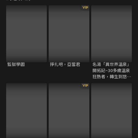
VIP
監獄學園
掙扎吧，亞當君
名湯「異世界溫泉」
開拓記~30多歲溫泉
狂熱者，轉生到悠閒
的溫泉天國~ 無修版
VIP