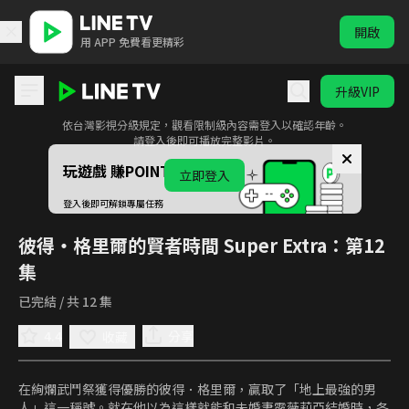
開啟
用 APP 免費看更精彩
升級VIP
此影音為限制級內容
依台灣影視分級規定，觀看限制級內容需登入以確認年齡。
彼得・格里爾的賢者時間 Super Extra
請登入後即可播放完整影片。
玩遊戲 賺POINTS！
立即登入
登入後即可解鎖專屬任務
彼得・格里爾的賢者時間 Super Extra
：第12
集
已完結 / 共 12 集
4.4
分享
收藏
在絢爛武鬥祭獲得優勝的彼得．格里爾，贏取了「地上最強的男
人」這一稱號。就在他以為這樣就能和未婚妻露薇莉亞結婚時，各