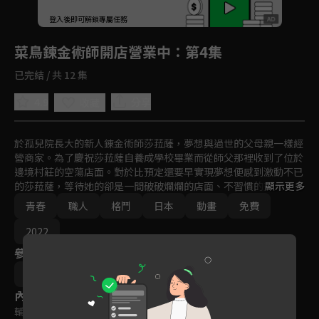
回首頁
登入後即可解鎖專屬任務
Play
菜鳥鍊金術師開店營業中
：第4集
已完結 / 共 12 集
4.9
分享
收藏
於孤兒院長大的新人錬金術師莎菈薩，夢想與過世的父母親一樣經
營商家。為了慶祝莎菈薩自養成學校畢業而從師父那裡收到了位於
邊境村莊的空蕩店面。對於比預定還要早實現夢想便感到激動不已
的莎菈薩，等待她的卻是一間破破爛爛的店面、不習慣的交談、為
顯示更多
了收集危險的素材因此必須消滅魔物！？憑藉著豐富的知識與高深
青春
職人
格鬥
日本
動畫
免費
的魔力，並以訓練有成的劍術在這片土地奮鬥的莎菈薩。透過經營
店面拓展的想法與錬金術誕生出相遇以及羈絆――。
2022
參與演員
博史池畠
內容標籤
輔導十二歲級