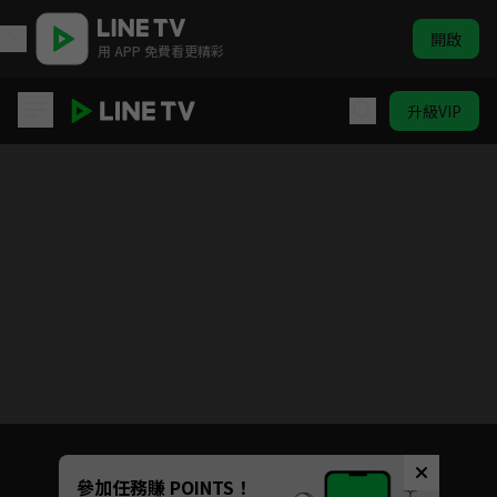
開啟
用 APP 免費看更精彩
升級VIP
菜鳥鍊金術師開店營業中
目前未允許這部影片在你所在的地區播放
如有不便請見諒
Unmute
參加任務賺 POINTS！