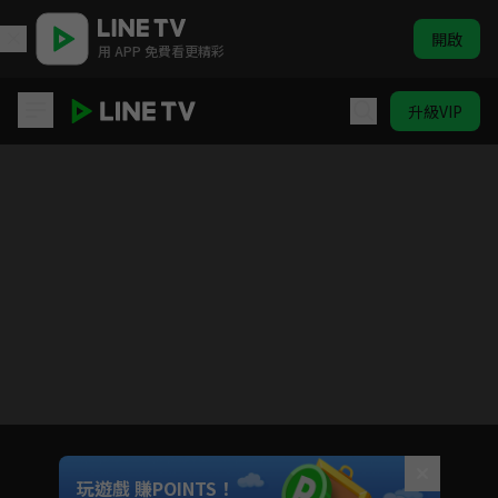
開啟
用 APP 免費看更精彩
升級VIP
後宮之烏
目前未允許這部影片在你所在的地區播放
如有不便請見諒
Unmute
玩遊戲 賺POINTS！