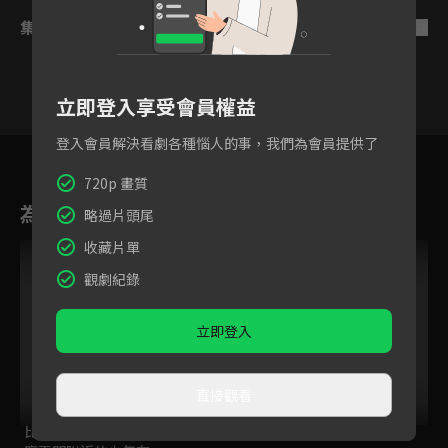
集數列表
反序
立即登入享受會員權益
登入會員解決看劇各種惱人的事，我們為會員提供了
6
7
8
9
10
11
1
720p 畫質
為您推薦
略過片頭尾
收藏片單
VIP
觀劇紀錄
立即登入
直接觀看
比方說，這是個出身
罪愛
大嫁風尚