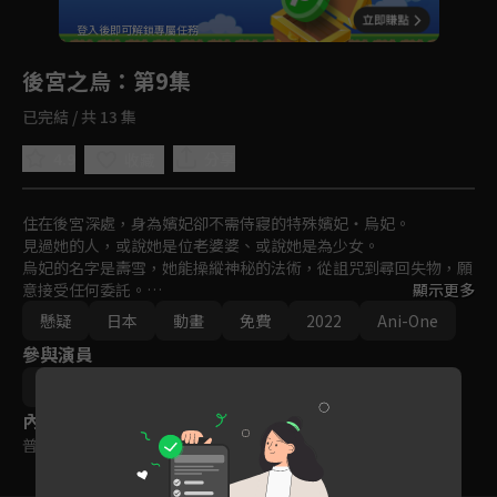
回首頁
登入後即可解鎖專屬任務
Play
後宮之烏
：第9集
已完結 / 共 13 集
4.9
分享
收藏
住在後宮深處，身為嬪妃卻不需侍寢的特殊嬪妃・烏妃。

見過她的人，或說她是位老婆婆、或說她是為少女。

烏妃的名字是壽雪，她能操縱神秘的法術，從詛咒到尋回失物，願
意接受任何委託。

顯示更多
懸疑
日本
動畫
免費
2022
Ani-One
當代皇帝・高峻，因某樣委託來拜訪壽雪。

參與演員
兩人相遇，揭開了歷史掩蓋的「秘密」……
宮脇千鶴
內容標籤
普遍級