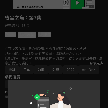
回首頁
登入後即可解鎖專屬任務
Play
後宮之烏
：第7集
已完結 / 共 13 集
4.9
分享
收藏
住在後宮深處，身為嬪妃卻不需侍寢的特殊嬪妃・烏妃。

見過她的人，或說她是位老婆婆、或說她是為少女。

烏妃的名字是壽雪，她能操縱神秘的法術，從詛咒到尋回失物，願
意接受任何委託。

顯示更多
懸疑
日本
動畫
免費
2022
Ani-One
當代皇帝・高峻，因某樣委託來拜訪壽雪。

參與演員
兩人相遇，揭開了歷史掩蓋的「秘密」……
宮脇千鶴
內容標籤
普遍級