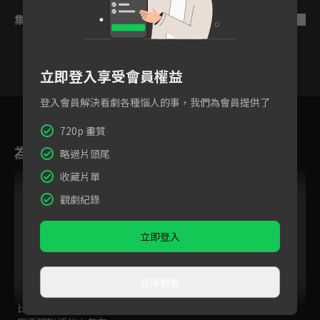
集數列表
反序
立即登入享受會員權益
登入會員解決看劇各種惱人的事，我們為會員提供了
4
5
6
7
8
9
1
720p 畫質
為您推薦
略過片頭尾
收藏片單
VIP
觀劇紀錄
立即登入
直接觀看
比方說，這是個出身
罪愛
大嫁風尚