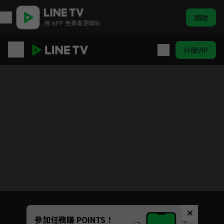
開啟
用 APP 免費看更精彩
升級VIP
後宮之烏
目前未允許這部影片在你所在的地區播放
如有不便請見諒
Unmute
參加任務賺 POINTS！