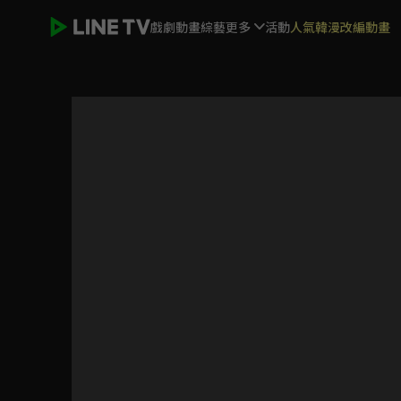
戲劇
動畫
綜藝
更多
活動
人氣韓漫改編動畫
我的英雄學院 第六季