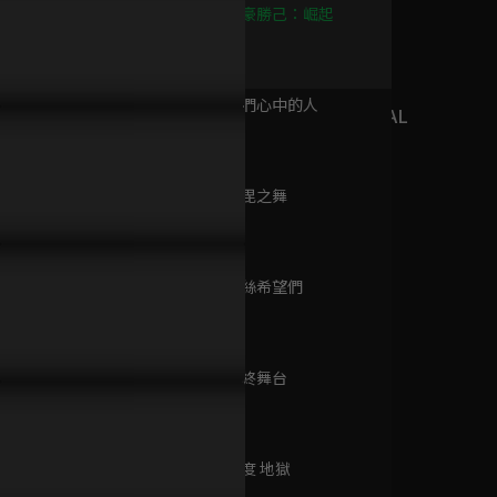
季
第122集 爆豪勝己：崛起
已完結 / 共 25 集
23分鐘
第123集 我們心中的人
我的英雄學院 FINAL
23分鐘
SEASON
已完結 / 共 13 集
第124集 荼毘之舞
23分鐘
我的英雄學院 第三
季
第125集 一絲希望們
已完結 / 共 25 集
23分鐘
第126集 最終舞台
我的英雄學院 第二
23分鐘
季
已完結 / 共 26 集
第127集 極度 地獄
23分鐘