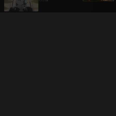
升級方案
客服中心
會員權益
關於我們
VIP方案
服務公告
用戶服務條款
廣告刊登
主題訂閱
常見問題
付費服務條款
行銷合作
工作機會