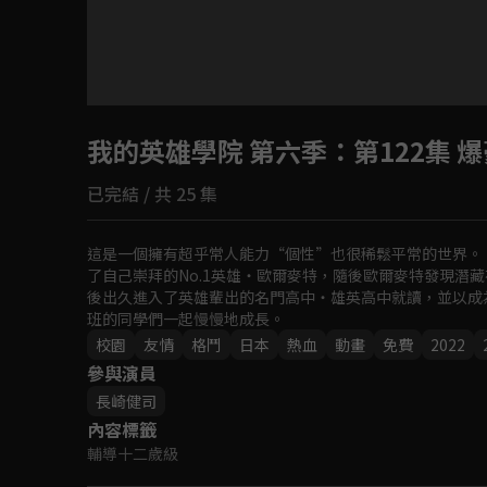
目前未允許這部影片在你所在的地區播放
我的英雄學院 第六季
如有不便請見諒
：第122集 
已完結 / 共 25 集
回首頁
這是一個擁有超乎常人能力“個性”也很稀鬆平常的世界。
了自己崇拜的No.1英雄‧歐爾麥特，隨後歐爾麥特發現潛藏在出
後出久進入了英雄輩出的名門高中‧雄英高中就讀，並以成
班的同學們一起慢慢地成長。
校園
友情
格鬥
日本
熱血
動畫
免費
2022
參與演員
長崎健司
內容標籤
輔導十二歲級