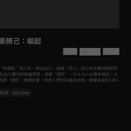
爆豪勝己：崛起
4.9
分享
收藏
“無個性”的少年‧綠谷出久，通稱「笨久」的少年在偶然間遇到
久體內的英雄資質，並將“個性”‧One for all傳承給他。之
為用“個性”維護社會、拯救人們的英雄為目標，跟著英雄科1年A
2023
Ani-One
Play
Video