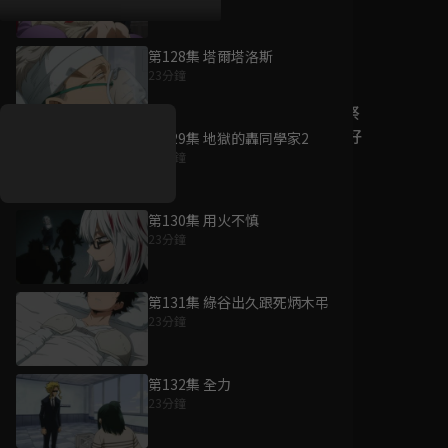
第128集 塔爾塔洛斯
好康資訊
23分鐘
7/21-8/20，盛夏追劇祭
升級VIP最優惠！獨家好
第129集 地獄的轟同學家2
戲看到飽
23分鐘
7月21日
-
8月20日
第130集 用火不慎
23分鐘
第131集 綠谷出久跟死炳木弔
23分鐘
第132集 全力
23分鐘