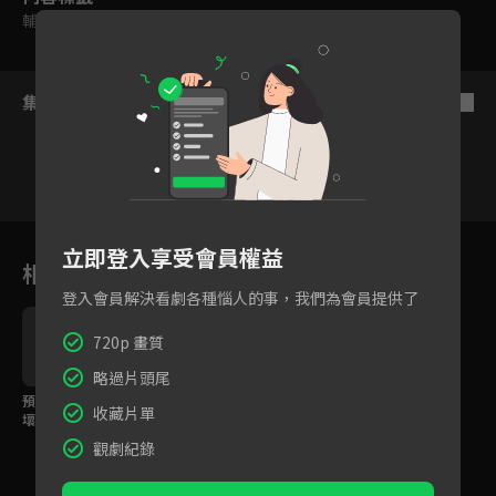
輔導十二歲級
集數列表
反序
114
115
116
117
118
119
立即登入享受會員權益
相關花絮
登入會員解決看劇各種惱人的事，我們為會員提供了
720p 畫質
略過片頭尾
預告：要守護還是破
收藏片單
壞！全面戰爭爆發！
觀劇紀錄