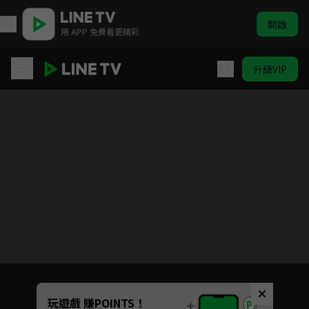
開啟
用 APP 免費看更精彩
升級VIP
我的英雄學院 第六季
目前未允許這部影片在你所在的地區播放
如有不便請見諒
Unmute
玩遊戲 賺POINTS！