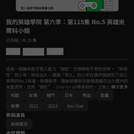
回首頁
登入後即可解鎖專屬任務
Play
我的英雄學院 第六季
：第115集 No.5 英雄米
爾科小姐
已完結 / 共 25 集
4.9
分享
收藏
這是一個擁有超乎常人能力“個性”也很稀鬆平常的世界。“無個
性”的少年‧綠谷出久，通稱「笨久」的少年在偶然間遇到了自己
崇拜的No.1英雄‧歐爾麥特，隨後歐爾麥特發現潛藏在出久體內的
英雄資質，並將“個性”‧One for all傳承給他。之後出久進入了
顯示更多
英雄輩出的名門高中‧雄英高中就讀，並以成為用“個性”維護社
校園
友情
格鬥
日本
熱血
動畫
會、拯救人們的英雄為目標，跟著英雄科1年A班的同學們一起慢
慢地成長。
免費
2022
2023
Ani-One
參與演員
長崎健司
內容標籤