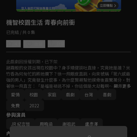
回首頁
登入後即可解鎖專屬任務
Play
機智校園生活 青春向前衝
已完結 / 共 0 集
4.9
分享
收藏
此戲劇因授權到期，已下架
謎霧般的女孩出現在校園中？身手矯健談吐直接，究竟她是誰？米
竹香為何匆忙的將她攔下？徐一飛眼皮直跳，向來號稱「第六感最
強的男人」究竟發生什麼事，為什麼賢哥幫他摸骨後震驚萬分，對
著徐一飛直言：「是福是禍逃不掉，你這個是大劫難啊～」，究竟
顯示更多
賢哥指的「大劫難」又是否與這個女孩有關呢？而她究竟又會帶給
愛情
校園
家庭
戲劇
台灣
喜劇
徐一飛與高三乙班什麼樣的火花呢...
免費
2022
參與演員
JR 紀言愷
周曉涵
謝祖武
盧彥澤
內容標籤