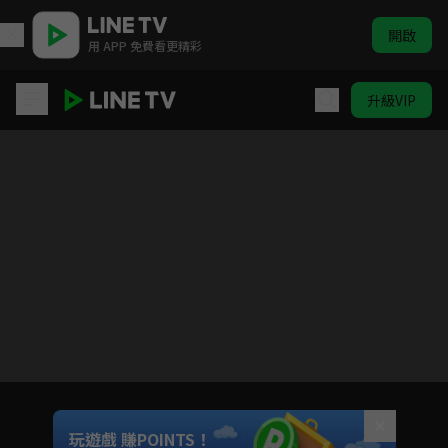
開啟
用 APP 免費看更精彩
升級VIP
機智校園生活 青春向前衝
目前未允許這部影片在你所在的地區播放
如有不便請見諒
Unmute
玩遊戲 賺POINTS！