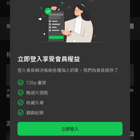
普遍級
集數列表
反序
相關花絮
立即登入享受會員權益
登入會員解決看劇各種惱人的事，我們為會員提供了
720p 畫質
大猩猩跟教練幫川楓咪
安民已經洗香香頭髮記
大家一起開啟5年前的時
略過片頭尾
寶布置燭光晚餐
得吹乾
空膠囊
收藏片單
觀劇紀錄
為您推薦
立即登入
跟播中
跟播中
跟播中