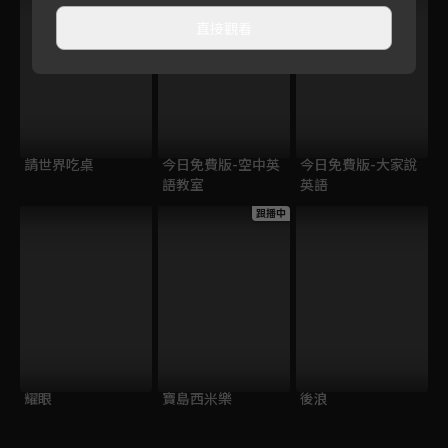
直接觀看
請世界吃桌
今日免費版-空中英
今日免費版-大家說
語教室
英語
跟播中
耀眼
寶島西米樂
後浪