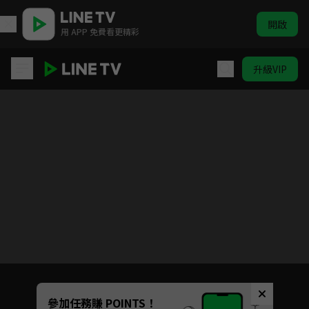
開啟
用 APP 免費看更精彩
升級VIP
機智校園生活 青春向前衝
Unmute
參加任務賺 POINTS！