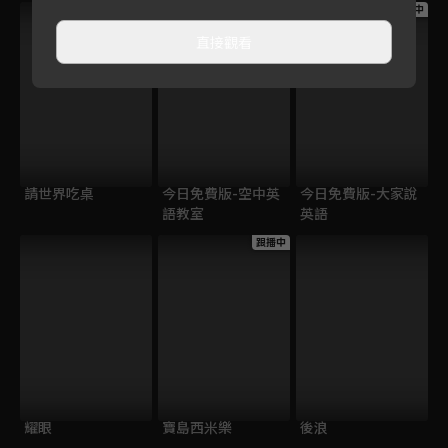
跟播中
跟播中
跟播中
直接觀看
請世界吃桌
今日免費版-空中英
今日免費版-大家說
語教室
英語
跟播中
耀眼
寶島西米樂
後浪