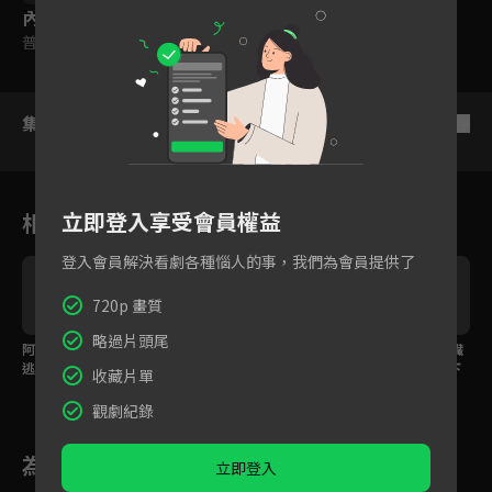
內容標籤
普遍級
集數列表
反序
立即登入享受會員權益
相關花絮
登入會員解決看劇各種惱人的事，我們為會員提供了
720p 畫質
略過片頭尾
一
阿寶的愛心早餐讓大家
緋聞女友淋濕這招不奏
EP36~40預告：小心臟
逃之夭夭
效
我勸你立刻給我安份下
收藏片單
來！
觀劇紀錄
為您推薦
立即登入