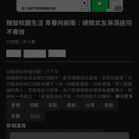
登入後即可解鎖專屬任務
Play
機智校園生活 青春向前衝
：緋聞女友淋濕這招
不奏效
已完結 / 共 0 集
4.9
分享
收藏
此戲劇因授權到期，已下架
謎霧般的女孩出現在校園中？身手矯健談吐直接，究竟她是誰？米
竹香為何匆忙的將她攔下？徐一飛眼皮直跳，向來號稱「第六感最
強的男人」究竟發生什麼事，為什麼賢哥幫他摸骨後震驚萬分，對
著徐一飛直言：「是福是禍逃不掉，你這個是大劫難啊～」，究竟
顯示更多
賢哥指的「大劫難」又是否與這個女孩有關呢？而她究竟又會帶給
愛情
校園
家庭
戲劇
台灣
喜劇
徐一飛與高三乙班什麼樣的火花呢...
免費
2022
參與演員
JR 紀言愷
周曉涵
謝祖武
盧彥澤