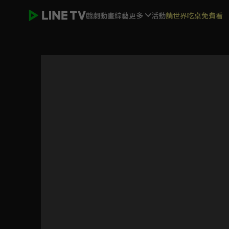
戲劇
動畫
綜藝
更多
活動
請世界吃桌免費看
機智校園生活 青春向前衝