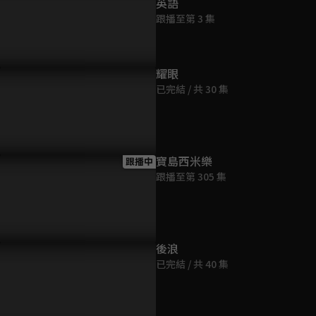
英語
跟播至第 3 集
耀眼
已完結 / 共 30 集
川楓想挽回咪寶
徐老師遇上前師母
劉川楓問咪
手？！
寶島西米樂
跟播中
跟播至第 305 集
後浪
已完結 / 共 40 集