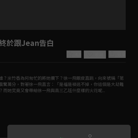
終於跟Jean告白
4.9
分享
收藏
誰？米竹香為何匆忙的將她攔下？徐一飛眼皮直跳，向來號稱「第
震驚萬分，對著徐一飛直言：「是福是禍逃不掉，你這個是大劫難
而她究竟又會帶給徐一飛與高三乙班什麼樣的火花呢...
Play
Video