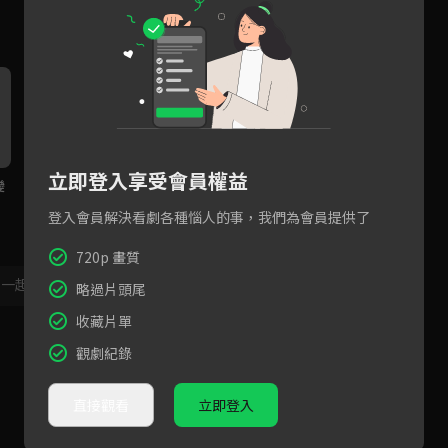
立即登入享受會員權益
變
嘉玲對阿寶的大告白
徐老師表示也很想你
劉
登入會員解決看劇各種惱人的事，我們為會員提供了
720p 畫質
，一起共創新版留言功能！
顯示更多
略過片頭尾
收藏片單
觀劇紀錄
直接觀看
立即登入