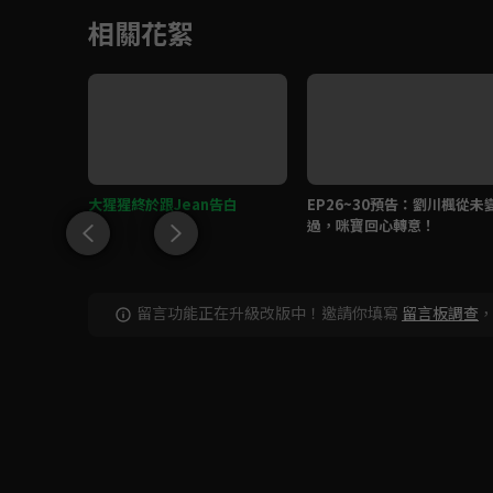
相關花絮
澡
大猩猩終於跟Jean告白
EP26~30預告：劉川楓從未
過，咪寶回心轉意！
留言功能正在升級改版中！邀請你填寫
留言板調查