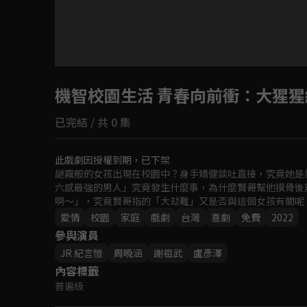
機智校園生活 青春向前衝
：大猩猩
已完結 / 共 0 集
此戲劇因授權到期，已下架
謎霧般的女孩出現在校園中？身手矯健談吐直接，究竟她是
六感最強的男人」究竟發生什麼事，為什麼賢哥幫他摸骨後
啊～」，究竟賢哥指的「大劫難」又是否與這個女孩有關呢？
愛情
校園
家庭
戲劇
台灣
喜劇
免費
2022
參與演員
JR 紀言愷
周曉涵
謝祖武
盧彥澤
內容標籤
普遍級