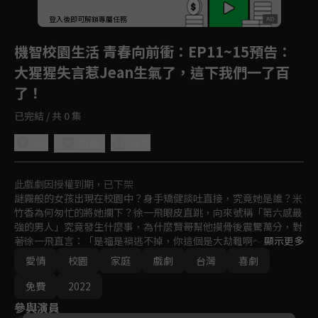
登入後即可解鎖專屬任務
Play
機智校園生活 青春向前衝
：EP11~15預告：
大猩猩失言惹Jean生氣了，這下我們一了百
了！
已完結 / 共 0 集
4.9
分享
收藏
此戲劇因授權到期，已下架
謎霧般的女孩出現在校園中？身手矯健談吐直接，究竟她是誰？米
竹香為何匆忙的將她攔下？徐一飛眼皮直跳，向來號稱「第六感最
強的男人」究竟發生什麼事，為什麼賢哥幫他摸骨後震驚萬分，對
著徐一飛直言：「是福是禍逃不掉，你這個是大劫難啊～」，究竟
顯示更多
賢哥指的「大劫難」又是否與這個女孩有關呢？而她究竟又會帶給
愛情
校園
家庭
戲劇
台灣
喜劇
徐一飛與高三乙班什麼樣的火花呢...
免費
2022
參與演員