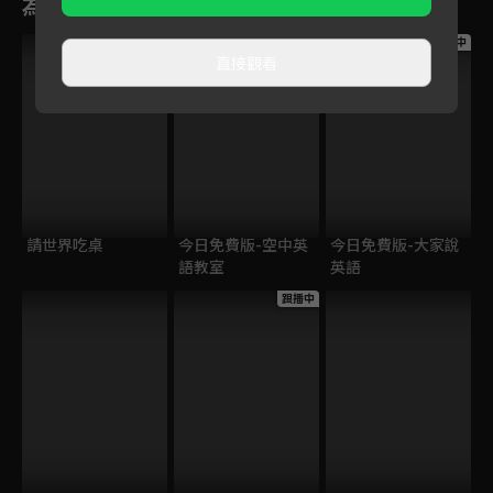
為您推薦
跟播中
跟播中
跟播中
直接觀看
請世界吃桌
今日免費版-空中英
今日免費版-大家說
語教室
英語
跟播中