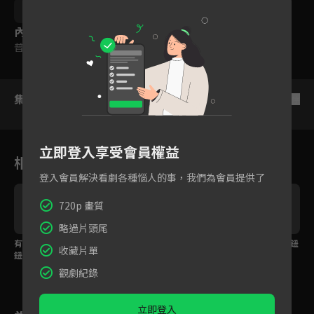
JR 紀言愷
周曉涵
謝祖武
盧彥澤
內容標籤
普遍級
集數列表
反序
立即登入享受會員權益
相關花絮
登入會員解決看劇各種惱人的事，我們為會員提供了
720p 畫質
略過片頭尾
有學妹要小胖的第二顆
EP11~15預告：大猩猩
大猩猩給Jean第二顆鈕
收藏片單
鈕扣
失言惹Jean生氣了，這
扣
下我們一了百了！
觀劇紀錄
立即登入