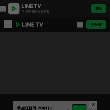
開啟
用 APP 免費看更精彩
升級VIP
機智校園生活 青春向前衝
Unmute
參加任務賺 POINTS！