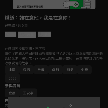
登入後即可解鎖專屬任務
Play
熾道
：誰在意他，我是在意你！
已完結 / 共 0 集
4.9
分享
收藏
此戲劇因授權到期，已下架
講述了南湖大學田徑隊助教羅娜發現了潛力巨大並深愛着跳高運動
的陽光少年段宇成，兩人在田徑場上攜手並肩，在實現夢想的同時
收穫愛情的故事。
中國
愛情
改編
戲劇
劇情
免費
2022
參與演員
金晨
王安宇
內容標籤
普遍級