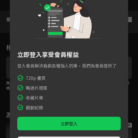
集數列表
反序
相關花絮
立即登入享受會員權益
登入會員解決看劇各種惱人的事，我們為會員提供了
720p 畫質
？
我現在是你的驕傲了
誰在意他，我是在意
女教練揹受傷男大生爬
略過片頭尾
嗎？
你！
樓梯
收藏片單
觀劇紀錄
為您推薦
立即登入
跟播中
跟播中
跟播中