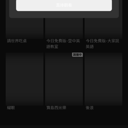
直接觀看
請世界吃桌
今日免費版-空中英
今日免費版-大家說
語教室
英語
跟播中
耀眼
寶島西米樂
後浪