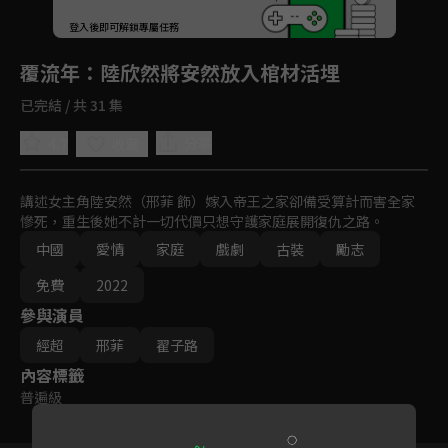
登入後即可解鎖專屬任務
Play
覆流年
：陸欣然將安然放入棺材活埋
已完結 / 共 31 集
4.7
分享
收藏
講述女主角陸安然（邢菲 飾）嫁入帝王之家卻備受算計而害全家
慘死，重生後她不計一切代價只想守護家庭展開復仇之路。
中國
愛情
家庭
戲劇
古裝
勵志
免費
2022
參與演員
經超
邢菲
翟子路
內容標籤
普遍級