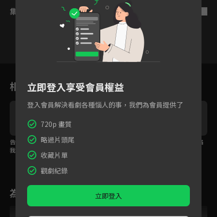
集數列表
反序
1
2
3
4
5
6
相關花絮
立即登入享受會員權益
登入會員解決看劇各種惱人的事，我們為會員提供了
720p 畫質
略過片頭尾
告訴我陸安然在哪 不然
陸欣然將安然放入棺材
陸欣然刻意裝瘋賣傻陷
我有一百種方式讓妳生
活埋
害安然
收藏片單
不如死
觀劇紀錄
為您推薦
立即登入