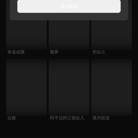
直接觀看
青雀成凰
驚夢
他似火
白髮
阿不拉的三個女人
風月如雪