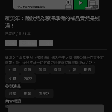
登入後即可解鎖專屬任務
Play
覆流年
：陸欣然為穆澤準備的補品竟然是迷
湯！
已完結 / 共 31 集
4.7
分享
收藏
講述女主角陸安然（邢菲 飾）嫁入帝王之家卻備受算計而害全家
慘死，重生後她不計一切代價只想守護家庭展開復仇之路。
中國
愛情
家庭
戲劇
古裝
勵志
免費
2022
參與演員
經超
邢菲
翟子路
內容標籤
普遍級