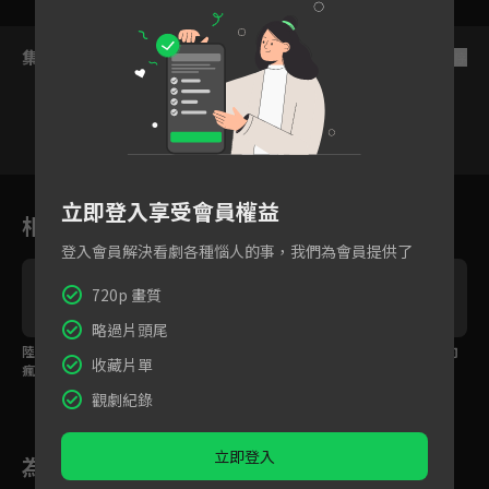
集數列表
反序
1
2
3
4
5
6
立即登入享受會員權益
相關花絮
登入會員解決看劇各種惱人的事，我們為會員提供了
720p 畫質
略過片頭尾
步
陸欣然為慶王妃名號裝
陸欣然為穆澤準備的補
從中阻斷了命運的去向
收藏片單
瘋大鬧宴會
品竟然是迷湯！
它必然會另覓他途
觀劇紀錄
立即登入
為您推薦