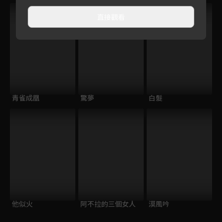
直接觀看
青雀成凰
驚夢
白髮
他似火
阿不拉的三個女人
漠風吟