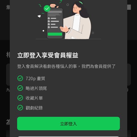
集數列表
反序
1
2
3
4
5
6
相關花絮
立即登入享受會員權益
登入會員解決看劇各種惱人的事，我們為會員提供了
720p 畫質
略過片頭尾
九皇子穆川封齊王
慶王遭翊王陷害，昭烈
長路漫漫，我們還多的
因而喪命。
是時間了解彼此。
收藏片單
觀劇紀錄
為您推薦
立即登入