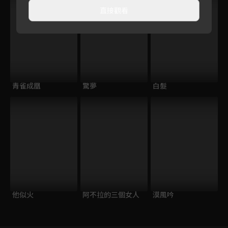
直接觀看
青雀成凰
驚夢
白髮
他似火
阿不拉的三個女人
漠風吟