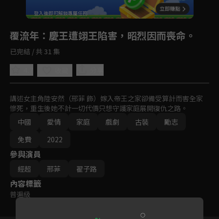
登入後即可解鎖專屬任務
Play
覆流年
：慶王遭翊王陷害，昭烈因而喪命。
已完結 / 共 31 集
4.7
分享
收藏
講述女主角陸安然（邢菲 飾）嫁入帝王之家卻備受算計而害全家
慘死，重生後她不計一切代價只想守護家庭展開復仇之路。
中國
愛情
家庭
戲劇
古裝
勵志
免費
2022
參與演員
經超
邢菲
翟子路
內容標籤
普遍級