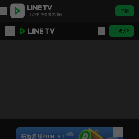
開啟
用 APP 免費看更精彩
升級VIP
兩個人的小森林
目前未允許這部影片在你所在的地區播放
如有不便請見諒
Unmute
玩遊戲 賺POINTS！