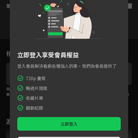
集數列表
反序
1
2
3
4
5
6
7
相關花絮
立即登入享受會員權益
登入會員解決看劇各種惱人的事，我們為會員提供了
720p 畫質
略過片頭尾
完結篇精華：未來婆婆
完結篇精華：偷偷親熱
精華：莊教授浪漫告
來了！小美嚇到裝暈！
卻被父母看見！花鳥CP
白，大結局熱吻一分多
收藏片單
糗翻了！
鐘
觀劇紀錄
為您推薦
立即登入