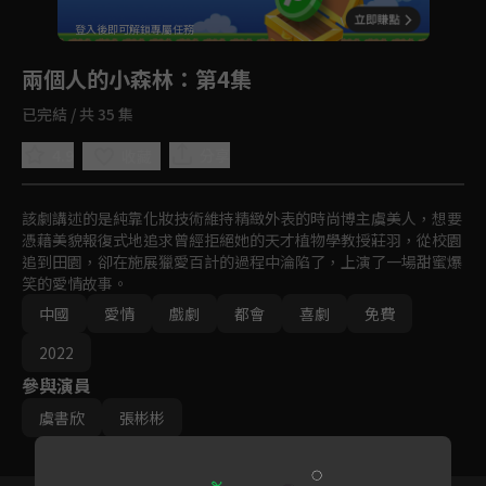
回首頁
登入後即可解鎖專屬任務
Play
兩個人的小森林
：第4集
已完結 / 共 35 集
4.9
分享
收藏
該劇講述的是純靠化妝技術維持精緻外表的時尚博主虞美人，想要
憑藉美貌報復式地追求曾經拒絕她的天才植物學教授莊羽，從校園
追到田園，卻在施展獵愛百計的過程中淪陷了，上演了一場甜蜜爆
笑的愛情故事。
中國
愛情
戲劇
都會
喜劇
免費
2022
參與演員
虞書欣
張彬彬