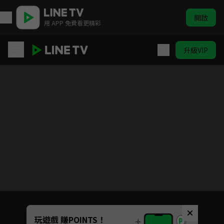
開啟
用 APP 免費看更精彩
升級VIP
兩個人的小森林
目前未允許這部影片在你所在的地區播放
如有不便請見諒
Unmute
玩遊戲 賺POINTS！