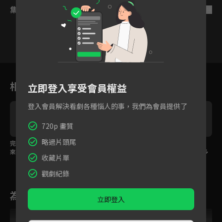
集數列表
反序
1
2
3
4
5
6
相關花絮
立即登入享受會員權益
登入會員解決看劇各種惱人的事，我們為會員提供了
720p 畫質
略過片頭尾
完結篇精華：未來婆婆
完結篇精華：偷偷親熱
精華：莊教授浪漫告
來了！小美嚇到裝暈！
卻被父母看見！花鳥CP
白，大結局熱吻一分多
收藏片單
糗翻了！
鐘
觀劇紀錄
為您推薦
立即登入