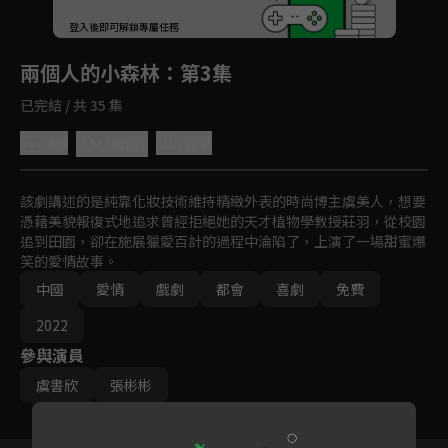
回首頁
登入後即可解鎖專屬任務
Play
兩個人的小森林
：第3集
已完結 / 共 35 集
4.9
分享
收藏
該劇講述的是純靠化妝技術維持精緻外表的時尚博主虞美人，想要
憑藉美貌報復式地追求曾經拒絕她的天才植物學教授莊羽，從校園
追到田園，卻在施展獵愛百計的過程中淪陷了，上演了一場甜蜜爆
笑的愛情故事。
中國
愛情
戲劇
都會
喜劇
免費
2022
參與演員
虞書欣
張彬彬