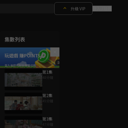
升級 VIP
登入 / 註冊
集數列表
玩遊戲 賺POINTS！
第1集
48分鐘
第2集
45分鐘
第3集
47分鐘