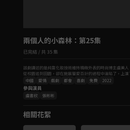
目前未允許這部影片在你所在的地區播放
兩個人的小森林
如有不便請見諒
：第25集
已完結 / 共 35 集
回首頁
該劇講述的是純靠化妝技術維持精緻外表的時尚博主虞美人
從校園追到田園，卻在施展獵愛百計的過程中淪陷了，上演
中國
愛情
戲劇
都會
喜劇
免費
2022
參與演員
虞書欣
張彬彬
相關花絮