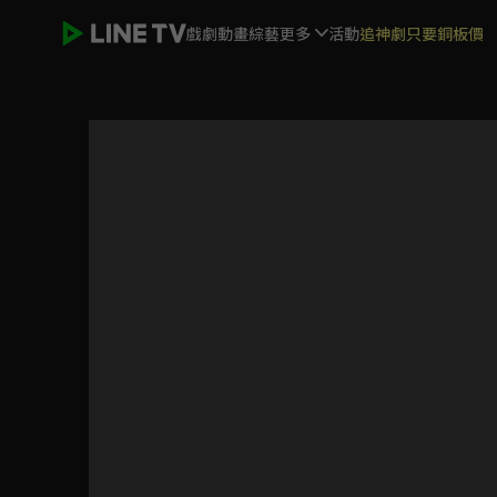
戲劇
動畫
綜藝
更多
活動
追神劇只要銅板價
兩個人的小森林