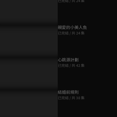
已完結 / 共 24 集
第9集
45分鐘
第10集
華：確認關係的小倆口，親
精華：小美被潑髒水散心變買
精華：奶醉
親愛的小美人魚
45分鐘
停不下來！
醉，變身超可愛洽北北
教授超溫柔
已完結 / 共 24 集
第11集
45分鐘
心跳源計劃
已完結 / 共 42 集
第12集
45分鐘
第13集
結婚前規則
46分鐘
已完結 / 共 38 集
第14集
45分鐘