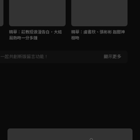
精華：莊教授浪漫告白，大結
精華：虞書欣、張彬彬 超甜神
精
局熱吻一分多鐘
樹吻
到
，一起共創新版留言功能！
顯示更多