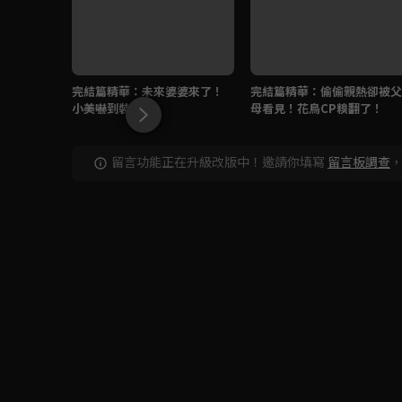
完結篇精華：未來婆婆來了！
完結篇精華：偷偷親熱卻被父
小美嚇到裝暈！
母看見！花鳥CP糗翻了！
留言功能正在升級改版中！邀請你填寫
留言板調查