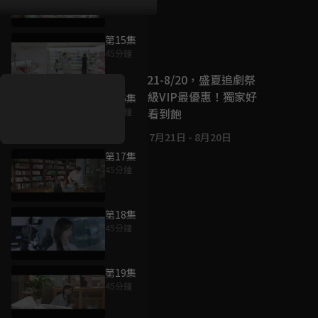
第15集
好康資訊
45分鐘
7/21-8/20，盛夏追劇祭
升級VIP最優惠！獨家好
第16集
戲看到飽
45分鐘
7月21日
-
8月20日
第17集
45分鐘
第18集
45分鐘
第19集
45分鐘