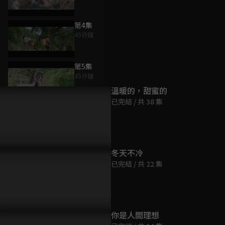
第4集
45分鐘
為您推薦
第5集
45分鐘
溫暖的，甜蜜的
已完結 / 共 38 集
第6集
45分鐘
第7集
冬天不冷
45分鐘
已完結 / 共 22 集
第8集
43分鐘
你是人間理想