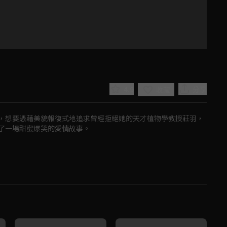
4.9
分享
收藏
，想要憑藉美貌報復式地追求曾經拒絕她的天才植物學教授莊羽，
了一場甜蜜爆笑的愛情故事。
Play
Video