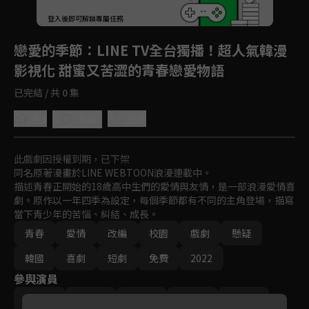
登入後即可解鎖專屬任務
Play
戀愛的季節
：LINE TV全台獨播！超人氣韓漫
影視化 甜蜜又苦澀的青春戀愛物語
已完結 / 共 0 集
4.9
分享
收藏
此戲劇因授權到期，已下架
同名原著漫畫於LINE WEBTOON浪漫連載中。

描述青春正開始的18歲高中生們的愛情與友情，是一部浪漫愛情喜
劇。原作以一年四季為設定，每個季節都有不同的主角登場，描寫
當下青少年的苦惱、糾結、成長。
青春
愛情
改編
校園
戲劇
懸疑
韓國
喜劇
短劇
免費
2022
參與演員
徐志焄
姜惠元
尹賢秀
蘇珠妍
金旻奎