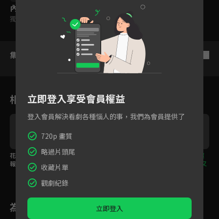
內容標籤
獨家
｜
普遍級
集數列表
反序
立即登入享受會員權益
相關花絮
登入會員解決看劇各種惱人的事，我們為會員提供了
720p 畫質
略過片頭尾
花絮：讀本會與拍攝海
預告：雙重面孔資優生
LINE TV全台獨播！超
報花絮！
與溫柔美術生的秘密友
人氣韓漫影視化 甜蜜又
收藏片單
誼正式開啟！
苦澀的青春戀愛物語
觀劇紀錄
為您推薦
立即登入