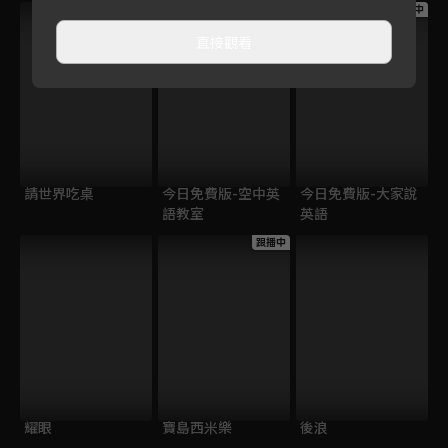
跟播中
跟播中
跟播中
直接觀看
請世界吃桌
今日免費版-空中英
今日免費版-大家說
語教室
英語
跟播中
耀眼
寶島西米樂
後浪