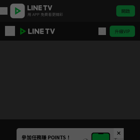
開啟
用 APP 免費看更精彩
升級VIP
親愛的爸媽
目前未允許這部影片在你所在的地區播放
如有不便請見諒
Unmute
參加任務賺 POINTS！