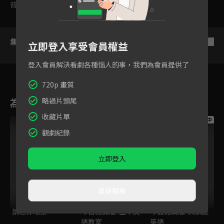
普遍級
集數列表
反序
立即登入享受會員權益
登入會員解決看劇各種惱人的事，我們為會員提供了
720p 畫質
為您推薦
略過片頭尾
收藏片單
跟播中
跟播中
跟播中
觀劇紀錄
立即登入
直接觀看
請世界吃桌
今日免費版-空中英
今日免費版-大家說
語教室
英語