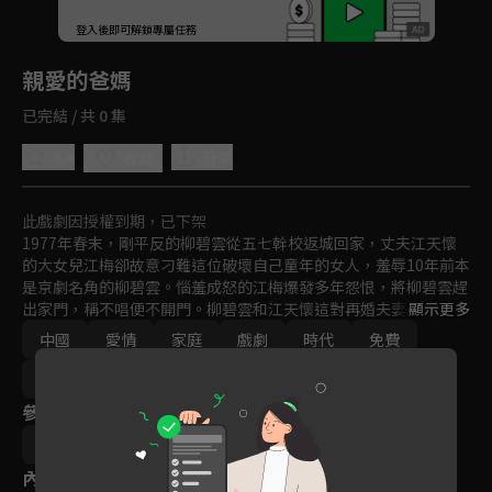
回首頁
登入後即可解鎖專屬任務
Play
親愛的爸媽
已完結 / 共 0 集
4.4
分享
收藏
此戲劇因授權到期，已下架
1977年春末，剛平反的柳碧雲從五七幹校返城回家，丈夫江天懷
的大女兒江梅卻故意刁難這位破壞自己童年的女人，羞辱10年前本
是京劇名角的柳碧雲。惱羞成怒的江梅爆發多年怨恨，將柳碧雲趕
出家門，稱不唱便不開門。柳碧雲和江天懷這對再婚夫妻，帶著各
顯示更多
自的兒女一起生活，不僅要面對事業上的種種挑戰，更面臨著與性
中國
愛情
家庭
戲劇
時代
免費
格迥異的兒女們之間所產生的家庭矛盾。
2021
VIP會員
參與演員
閆妮
王硯輝
翟瀟聞
張逸傑
內容標籤