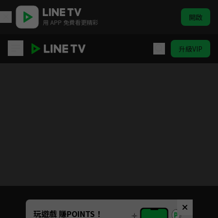
開啟
用 APP 免費看更精彩
升級VIP
消失的孩子
目前未允許這部影片在你所在的地區播放
如有不便請見諒
Unmute
玩遊戲 賺POINTS！