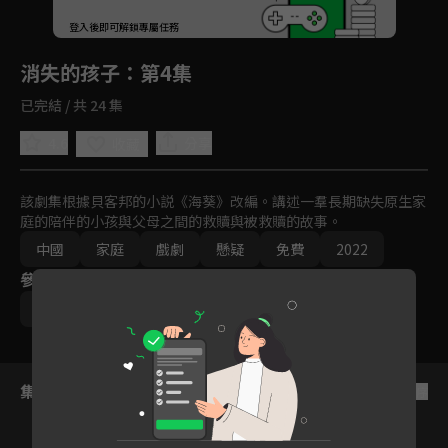
回首頁
登入後即可解鎖專屬任務
Play
消失的孩子
：第4集
已完結 / 共 24 集
4.6
分享
收藏
該劇集根據貝客邦的小説《海葵》改編。講述一羣長期缺失原生家
庭的陪伴的小孩與父母之間的救贖與被救贖的故事。
中國
家庭
戲劇
懸疑
免費
2022
參與演員
佟大為
魏晨
於文文
集數列表
反序