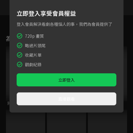
立即登入享受會員權益
1
2
3
4
5
6
7
登入會員解決看劇各種惱人的事，我們為會員提供了
720p 畫質
為您推薦
略過片頭尾
收藏片單
觀劇紀錄
立即登入
直接觀看
無眠之境
特案追緝
江照黎明