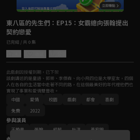
登入後即可解鎖專屬任務
Play
東八區的先生們
：EP15：女霸總向張翰提出
契約戀愛
已完結 / 共 0 集
4.3
分享
收藏
此戲劇因授權到期，已下架
該劇講述的是童語、郭崇、李傑森、向小飛四位是大學室友，四個
人在各自的生活當中走著不同的路，在這個最美好的年代裡他們也
實現了事業和愛情雙豐收。
中國
愛情
校園
戲劇
都會
喜劇
免費
2022
參與演員
王曉晨
張翰
經超
杜淳
黃宥明
內容標籤