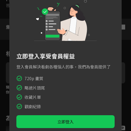
普遍級
集數列表
反序
相關花絮
立即登入享受會員權益
登入會員解決看劇各種惱人的事，我們為會員提供了
720p 畫質
上
預告：想讓別人動心，
EP15：女霸總向張翰提
EP14：既然睡在一起
略過片頭尾
你得先用心
出契約戀愛
了，我就會對你負責
收藏片單
觀劇紀錄
為您推薦
立即登入
跟播中
跟播中
跟播中