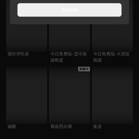
直接觀看
請世界吃桌
今日免費版-空中英
今日免費版-大家說
語教室
英語
跟播中
耀眼
寶島西米樂
後浪