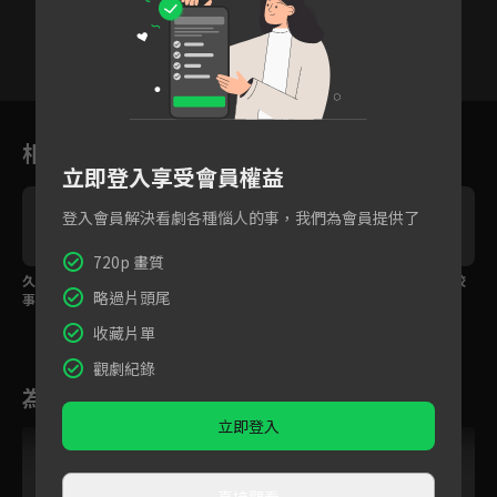
3
4
5
6
7
8
9
相關花絮
立即登入享受會員權益
登入會員解決看劇各種惱人的事，我們為會員提供了
720p 畫質
久久不見，回來第一件
青梅竹馬看到對方跟異
曖昧萌芽！每天看這校
略過片頭尾
事便是找她
性聊天 竟吃醋到摔手
草這張臉都膩了！
機！
收藏片單
觀劇紀錄
為您推薦
立即登入
直接觀看