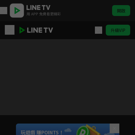
開啟
用 APP 免費看更精彩
升級VIP
我家隔壁的校草男友
目前未允許這部影片在你所在的地區播放
如有不便請見諒
Unmute
玩遊戲 賺POINTS！