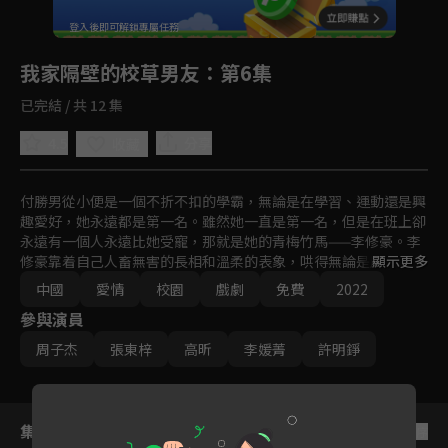
回首頁
登入後即可解鎖專屬任務
Play
我家隔壁的校草男友
：第6集
已完結 / 共 12 集
4.5
分享
收藏
付勝男從小便是一個不折不扣的學霸，無論是在學習、運動還是興
趣愛好，她永遠都是第一名。雖然她一直是第一名，但是在班上卻
永遠有一個人永遠比她受寵，那就是她的青梅竹馬——李修豪。李
修豪靠着自己人畜無害的長相和溫柔的表象，哄得無論是周圍的朋
顯示更多
友還是長輩都十分喜愛，而只有付勝男才知道李修豪有多麼的惡趣
中國
愛情
校園
戲劇
免費
2022
味。李修豪也一直以爲只要一直陪在她身邊，付勝男遲早有一天會
參與演員
看到自己。直到付勝男的學長劉佑文出現，他才有了危機感，勇敢
的邁出了那一步......
周子杰
張東梓
高昕
李媛菁
許明錚
集數列表
反序