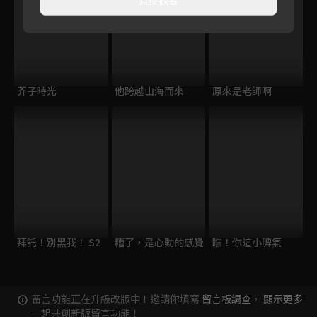
芥子時光
他跨越山海而來
原來是老師啊
拜託！別黑我！ S2
糟了，是心動的感覺
瞧！你這小脾氣
留言功能正在升級改版中！邀請你填寫
留言板調查
，
顯示更多
一起共創新版留言功能！