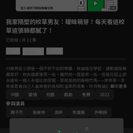
登入後即可解鎖專屬任務
Play
我家隔壁的校草男友
：曖昧萌芽！每天看這校
草這張臉都膩了！
已完結 / 共 12 集
4.5
分享
收藏
付勝男從小便是一個不折不扣的學霸，無論是在學習、運動還是興
趣愛好，她永遠都是第一名。雖然她一直是第一名，但是在班上卻
永遠有一個人永遠比她受寵，那就是她的青梅竹馬——李修豪。李
修豪靠着自己人畜無害的長相和溫柔的表象，哄得無論是周圍的朋
顯示更多
友還是長輩都十分喜愛，而只有付勝男才知道李修豪有多麼的惡趣
中國
愛情
校園
戲劇
免費
2022
味。李修豪也一直以爲只要一直陪在她身邊，付勝男遲早有一天會
參與演員
看到自己。直到付勝男的學長劉佑文出現，他才有了危機感，勇敢
的邁出了那一步......
周子杰
張東梓
高昕
李媛菁
許明錚