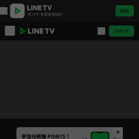
開啟
用 APP 免費看更精彩
升級VIP
我家隔壁的校草男友
Unmute
參加任務賺 POINTS！