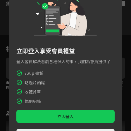
集數列表
反序
1
2
3
4
5
6
相關花絮
立即登入享受會員權益
登入會員解決看劇各種惱人的事，我們為會員提供了
720p 畫質
略過片頭尾
青梅竹馬看到對方跟異
曖昧萌芽！每天看這校
預告：從青梅竹馬發展
性聊天 竟吃醋到摔手
草這張臉都膩了！
成校草與學霸的戀愛故
收藏片單
機！
事
觀劇紀錄
為您推薦
立即登入