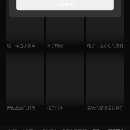
直接觀看
瞧！你這小脾氣
芥子時光
糟了，是心動的感覺
奔赴星辰的我們
橘子汽水
最後的記憶是我愛你