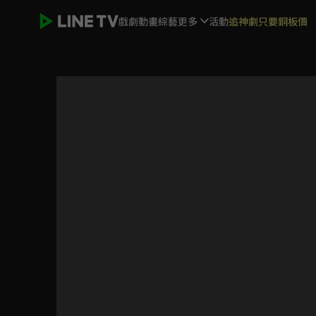
戲劇
動畫
綜藝
更多
活動
追神劇只要銅板價
沉香重華