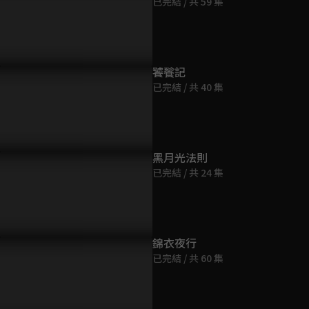
已完結 / 共 59 集
第9集
39分鐘
你能不能死，是我說了
「妳弄疼我了...不要停，繼
拔一根睫毛
第10集
！」修羅族魔尊玄夜登場！
續！」唐周要顏淡幫他擦澡？
猜猜唐周許
饕餮記
39分鐘
已完結 / 共 40 集
第11集
39分鐘
黑月光法則
已完結 / 共 24 集
第12集
39分鐘
第13集
錦衣夜行
39分鐘
已完結 / 共 60 集
第14集
40分鐘