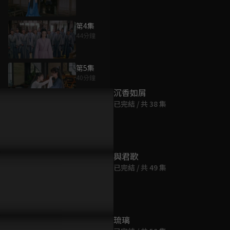
第4集
44分鐘
為您推薦
第5集
40分鐘
沉香如屑
已完結 / 共 38 集
第6集
43分鐘
第7集
與君歌
42分鐘
已完結 / 共 49 集
第8集
42分鐘
琉璃