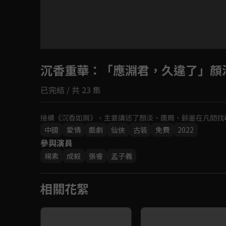
沉香重華
：「應淵君，久違了」顏
已完結 / 共 23 集
接續《沉香如屑》，主要講述了顏淡、唐周、餘墨在凡間找
中國
愛情
戲劇
仙俠
古裝
免費
2022
參與演員
楊紫
成毅
張睿
孟子義
相關花絮