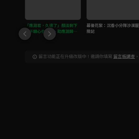
？「我成
「應淵君，久違了」顏淡剩下
幕後花絮：沉香小分隊沙漠歷
全妳？」
的半顆心也剜出，助應淵歸
險記
位！
留言功能正在升級改版中！邀請你填寫
留言板調查