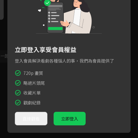
你說你愛我，你願意為了我放
「第一次成親這麼緊張啊？」
「
棄性命嗎？「我願意！」
唐周顏淡成婚大典預備！
算
立即登入享受會員權益
，一起共創新版留言功能！
顯示更多
登入會員解決看劇各種惱人的事，我們為會員提供了
720p 畫質
略過片頭尾
收藏片單
觀劇紀錄
直接觀看
立即登入