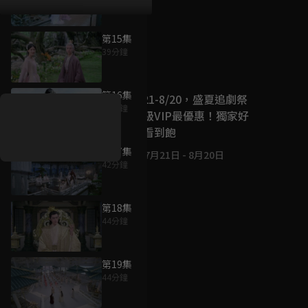
第15集
39分鐘
好康資訊
第16集
7/21-8/20，盛夏追劇祭
47分鐘
升級VIP最優惠！獨家好
戲看到飽
第17集
7月21日
-
8月20日
42分鐘
第18集
44分鐘
第19集
44分鐘