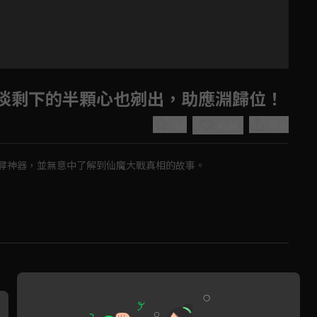
淡剩下的半顆心也剜出，助應淵歸位！
4.9
分享
收藏
尋神器，並無意中了解到仙魔大戰真相的故事。
Play
Video