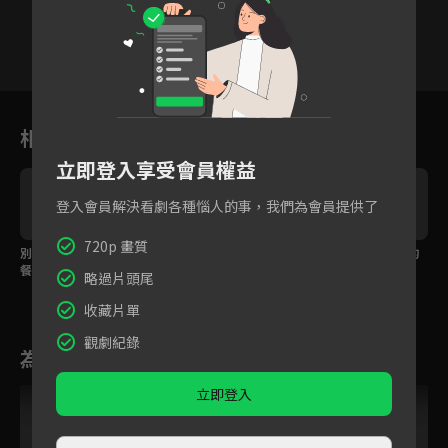
1
2
3
4
5
6
7
相關花絮
立即登入享受會員權益
登入會員解決看劇各種惱人的事，我們為會員提供了
720p 畫質
別來無恙被誣陷為奕華
好像很久以前吃過一
夢見了兒時一起玩耍的
餐廳食物中毒事件元
樣，別來無恙招牌菜
小男生
略過片頭尾
兇！
收藏片單
觀劇紀錄
為您推薦
立即登入