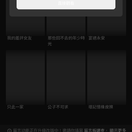
直接觀看
我的差評女友
那些回不去的年少時
宴遇永安
光
只此一家
公子不可求
壞記憶橡皮擦
留言功能正在升級改版中！邀請你填寫
留言板調查
，
顯示更多