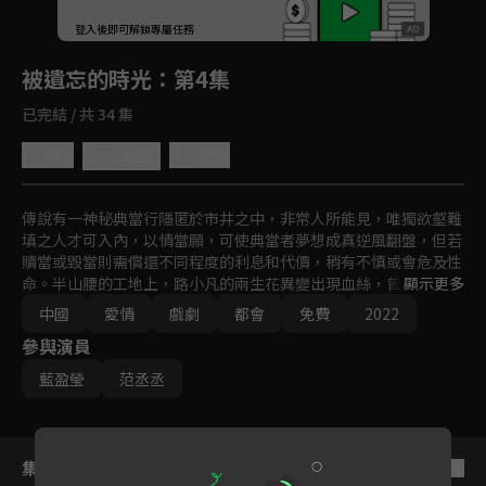
回首頁
登入後即可解鎖專屬任務
Play
被遺忘的時光
：第4集
已完結 / 共 34 集
5.0
分享
收藏
傳說有一神秘典當行隱匿於市井之中，非常人所能見，唯獨欲壑難
填之人才可入內，以情當願，可使典當者夢想成真逆風翻盤，但若
贖當或毀當則需償還不同程度的利息和代價，稍有不慎或會危及性
命。半山腰的工地上，路小凡的兩生花異變出現血絲，曾為心愛之
顯示更多
人做過典當的青年心緒大亂，恐愛人再次陷入危局。他的愛人吳恙
中國
愛情
戲劇
都會
免費
2022
跟母親守著糖水鋪面對債臺累累已無力應對，機緣之下喚來典當
參與演員
行，典當之路從此一發不可收拾，卻不知道前路充滿著未知的危機
和變數...
藍盈瑩
范丞丞
集數列表
反序