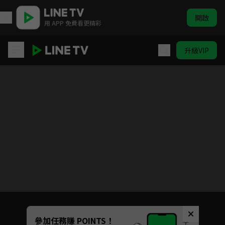
開啟
用 APP 免費看更精彩
升級VIP
被遺忘的時光
目前未允許這部影片在你所在的地區播放
如有不便請見諒
Unmute
參加任務賺 POINTS！