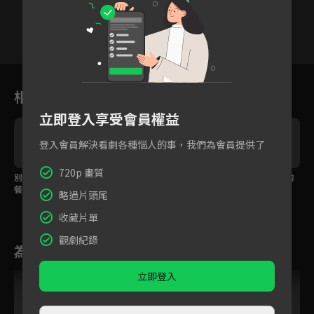
29
30
31
32
33
34
相關花絮
立即登入享受會員權益
登入會員解決看劇各種惱人的事，我們為會員提供了
720p 畫質
別來無恙被誣陷為奕華
好像很久以前吃過一
夢見了兒時一起玩耍的
餐廳食物中毒事件元
樣，別來無恙招牌菜
小男生
略過片頭尾
兇！
收藏片單
觀劇紀錄
為您推薦
立即登入