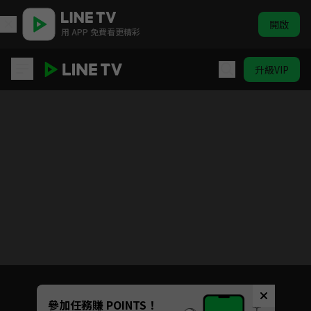
開啟
用 APP 免費看更精彩
升級VIP
被遺忘的時光
目前未允許這部影片在你所在的地區播放
如有不便請見諒
Unmute
參加任務賺 POINTS！