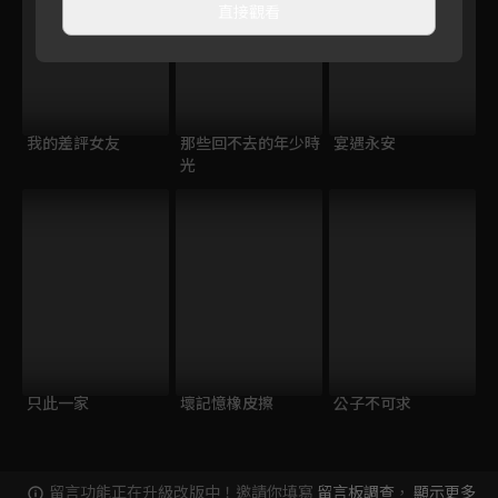
直接觀看
我的差評女友
那些回不去的年少時
宴遇永安
光
只此一家
壞記憶橡皮擦
公子不可求
留言功能正在升級改版中！邀請你填寫
留言板調查
，
顯示更多