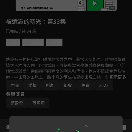
回首頁
登入後即可解鎖專屬任務
Play
被遺忘的時光
：第33集
已完結 / 共 34 集
5.0
分享
收藏
傳說有一神秘典當行隱匿於市井之中，非常人所能見，唯獨欲壑難
填之人才可入內，以情當願，可使典當者夢想成真逆風翻盤，但若
贖當或毀當則需償還不同程度的利息和代價，稍有不慎或會危及性
命。半山腰的工地上，路小凡的兩生花異變出現血絲，曾為心愛之
顯示更多
人做過典當的青年心緒大亂，恐愛人再次陷入危局。他的愛人吳恙
中國
愛情
戲劇
都會
免費
2022
跟母親守著糖水鋪面對債臺累累已無力應對，機緣之下喚來典當
參與演員
行，典當之路從此一發不可收拾，卻不知道前路充滿著未知的危機
和變數...
藍盈瑩
范丞丞
集數列表
反序