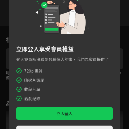
17
18
19
20
21
22
2
相關花絮
立即登入享受會員權益
登入會員解決看劇各種惱人的事，我們為會員提供了
720p 畫質
別來無恙被誣陷為奕華
好像很久以前吃過一
夢見了兒時一起玩耍的
餐廳食物中毒事件元
樣，別來無恙招牌菜
小男生
略過片頭尾
兇！
收藏片單
觀劇紀錄
為您推薦
立即登入