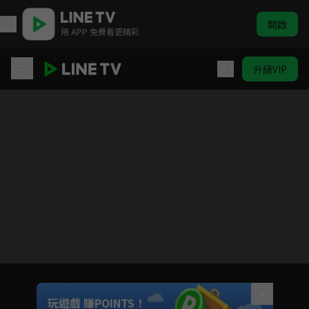
開啟
用 APP 免費看更精彩
升級VIP
被遺忘的時光
目前未允許這部影片在你所在的地區播放
如有不便請見諒
Unmute
玩遊戲 賺POINTS！