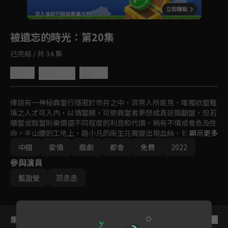
回首頁
登入後即可解鎖專屬任務
Play
被遺忘的時光
：第20集
已完結 / 共 34 集
5.0
分享
收藏
傳說有一神秘典當行隱匿於市井之中，非常人所能見，唯獨欲壑難
填之人才可入內，以情當願，可使典當者夢想成真逆風翻盤，但若
贖當或毀當則需償還不同程度的利息和代價，稍有不慎或會危及性
命。半山腰的工地上，路小凡的兩生花異變出現血絲，曾為心愛之
顯示更多
人做過典當的青年心緒大亂，恐愛人再次陷入危局。他的愛人吳恙
中國
愛情
戲劇
都會
免費
2022
跟母親守著糖水鋪面對債臺累累已無力應對，機緣之下喚來典當
參與演員
行，典當之路從此一發不可收拾，卻不知道前路充滿著未知的危機
和變數...
藍盈瑩
范丞丞
集數列表
反序