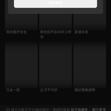
直接觀看
我的差評女友
那些回不去的年少時
宴遇永安
光
只此一家
公子不可求
壞記憶橡皮擦
留言功能正在升級改版中！邀請你填寫
留言板調查
，
顯示更多