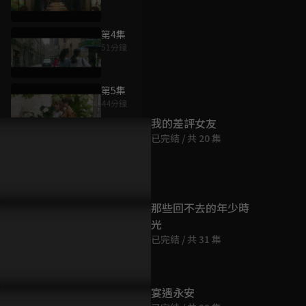
第4集
51分鐘
為您推薦
第5集
44分鐘
我的差評女友
已完結 / 共 20 集
第6集
47分鐘
第7集
那些回不去的年少時
45分鐘
光
已完結 / 共 31 集
第8集
51分鐘
宴遇永安