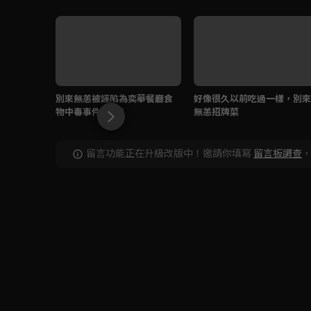
別來無恙被誣陷為奕華餐廳食
好像很久以前吃過一樣，別來
物中毒事件元兇！
無恙招牌菜
留言功能正在升級改版中！邀請你填寫
留言板調查