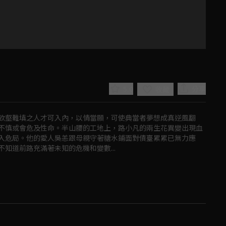
5.0
分享
收藏
欲壑難填之人才可入內，以情當願，可使典當者夢想成真逆風翻
不慎或會危及性命。半山腰的工地上，路小凡的兩生花異變出現血
入危局。他的愛人吳恙跟母親守著糖水鋪面對債臺累累已無力應
知道前路充滿著未知的危機和變數...
Play
Video