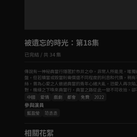
目前未允許這部影片在你所在的地區播放
被遺忘的時光
如有不便請見諒
：第18集
已完結 / 共 34 集
回首頁
傳說有一神秘典當行隱匿於市井之中，非常人所能見，唯獨
盤，但若贖當或毀當則需償還不同程度的利息和代價，稍有
絲，曾為心愛之人做過典當的青年心緒大亂，恐愛人再次陷
對，機緣之下喚來典當行，典當之路從此一發不可收拾，卻不
中國
愛情
戲劇
都會
免費
2022
參與演員
藍盈瑩
范丞丞
相關花絮