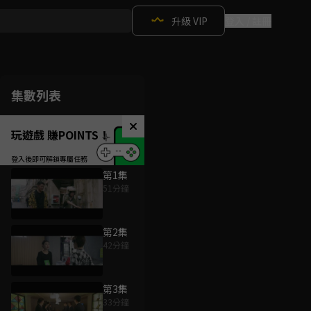
升級 VIP
登入 / 註冊
集數列表
玩遊戲 賺POINTS！
第1集
51分鐘
第2集
42分鐘
第3集
33分鐘