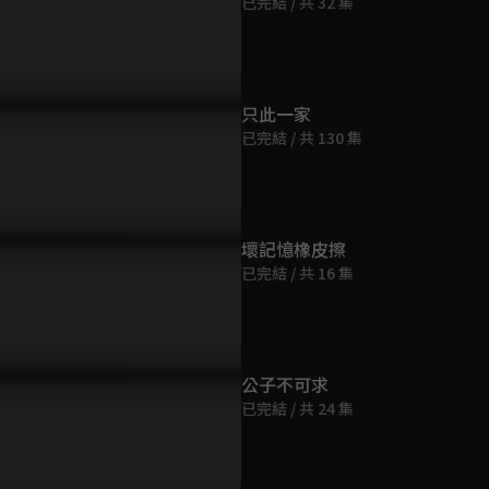
已完結 / 共 32 集
第9集
41分鐘
第10集
只此一家
46分鐘
已完結 / 共 130 集
算你忘了我，我也會在你身
路小凡竟能做出與吾巧家當年
吳恙開了間
守護你
味道極為相似的料理
第11集
45分鐘
壞記憶橡皮擦
已完結 / 共 16 集
第12集
44分鐘
第13集
公子不可求
49分鐘
已完結 / 共 24 集
第14集
47分鐘