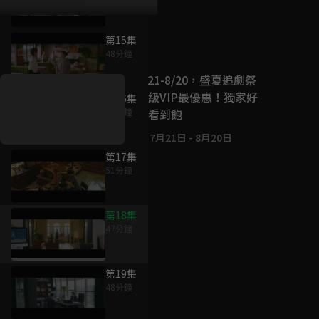
第15集
好康資訊
48分鐘
7/21-8/20，盛夏追劇祭
升級VIP最優惠！獨家好
第16集
戲看到飽
46分鐘
7月21日
-
8月20日
第17集
51分鐘
第18集
47分鐘
第19集
48分鐘