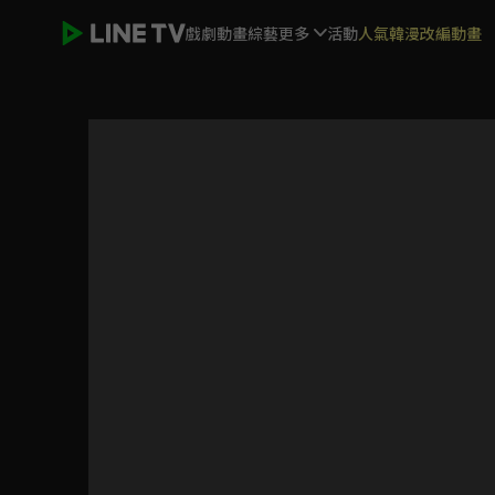
戲劇
動畫
綜藝
更多
活動
人氣韓漫改編動畫
被遺忘的時光