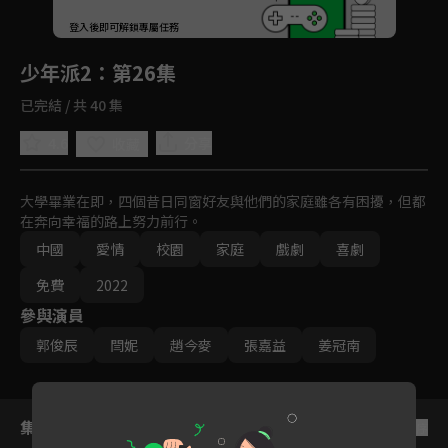
回首頁
登入後即可解鎖專屬任務
Play
少年派2
：第26集
已完結 / 共 40 集
4.6
分享
收藏
大學畢業在即，四個昔日同窗好友與他們的家庭雖各有困擾，但都
在奔向幸福的路上努力前行。
中國
愛情
校園
家庭
戲劇
喜劇
免費
2022
參與演員
郭俊辰
閆妮
趙今麥
張嘉益
姜冠南
集數列表
反序