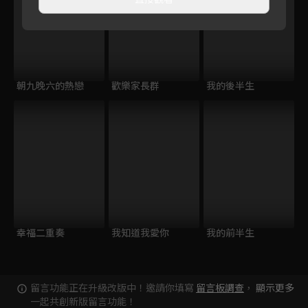
朝九晚六的熱戀
歡樂家長群
我的後半生
幸福二重奏
我知道我愛你
我的前半生
留言功能正在升級改版中！邀請你填寫
留言板調查
，
顯示更多
一起共創新版留言功能！