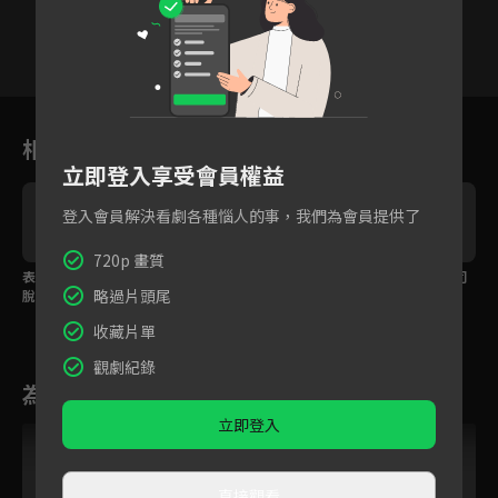
23
24
25
26
27
28
2
相關花絮
立即登入享受會員權益
登入會員解決看劇各種惱人的事，我們為會員提供了
720p 畫質
表面是一起參加密室逃
分手情人見面，不小心
竟被媽媽看見跟男生同
略過片頭尾
脫，實際在鬥智商鬥情
紅了眼匡。
床！
商。
收藏片單
觀劇紀錄
為您推薦
立即登入
直接觀看