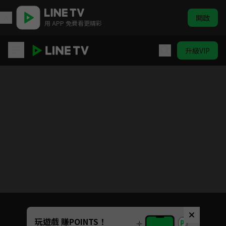
開啟
用 APP 免費看更精彩
升級VIP
少年派2
目前未允許這部影片在你所在的地區播放
如有不便請見諒
Unmute
玩遊戲 賺POINTS！