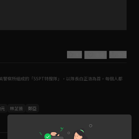
4.8
分享
收藏
警察所組成的「SSPT特搜隊」，以隊長白正浩為首，每個人都
Play
翰元
林芷芸
鄭亞
Video