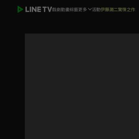
戲劇
動畫
綜藝
更多
活動
伊藤潤二驚悚之作
台灣X檔案