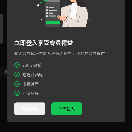
立即登入享受會員權益
白隊長跟小紅救出當年的游啟
王大哥為避免侄子被追查逃跑
小
登入會員解決看劇各種惱人的事，我們為會員提供了
鴻
摔下山坡
720p 畫質
，一起共創新版留言功能！
顯示更多
略過片頭尾
收藏片單
觀劇紀錄
直接觀看
立即登入