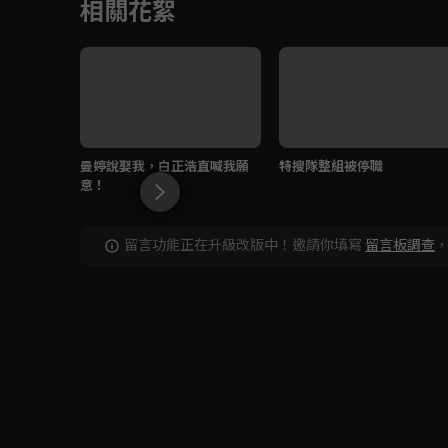
相關花絮
曼婷說娶我，白正浩直喊我願
特搜隊整組被停職
意！
留言功能正在升級改版中！邀請你填寫
留言板調查