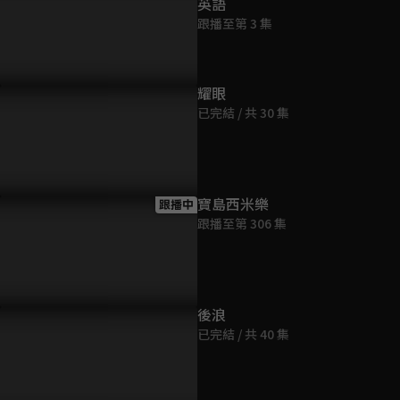
英語
跟播至第 3 集
耀眼
已完結 / 共 30 集
紅跟李威終於見到面
白隊長跟小紅一起見到1999年
美國仔對上
的王教授
體
寶島西米樂
跟播中
跟播至第 306 集
後浪
已完結 / 共 40 集