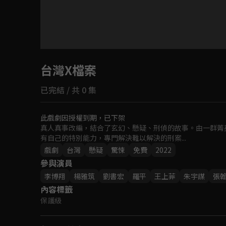
目前未允許這部影片在你所在的地區播放
台灣X檔案
如有不便請見諒
已完結 / 共 0 集
回首頁
此戲劇因授權到期，已下架
真人真事改編，結合了玄幻、懸疑、刑偵的故事。由一群菁英
有自己的特別能力，專門解決難以解決的刑案...
戲劇
台灣
懸疑
驚悚
免費
2022
參與演員
李博翔
楊雅筑
劉書宏
羅平
王上菲
朱宇謀
張
內容標籤
保護級