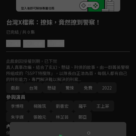
登入後即可解鎖專屬任務
Play
台灣X檔案
：撩妹，竟然撩到警察！
已完結 / 共 0 集
4.8
分享
收藏
此戲劇因授權到期，已下架
真人真事改編，結合了玄幻、懸疑、刑偵的故事。由一群菁英警察
所組成的「SSPT特搜隊」，以隊長白正浩為首，每個人都有自己
的特別能力，專門解決難以解決的刑案...
戲劇
台灣
懸疑
驚悚
免費
2022
參與演員
李博翔
楊雅筑
劉書宏
羅平
王上菲
朱宇謀
張翰元
林芷芸
鄭亞
內容標籤
保護級