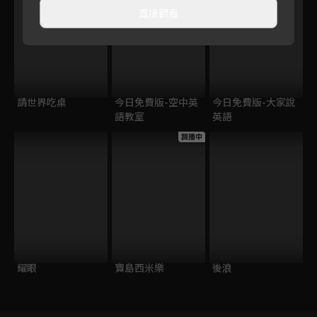
直接觀看
請世界吃桌
今日免費版-空中英
今日免費版-大家說
語教室
英語
跟播中
耀眼
寶島西米樂
後浪