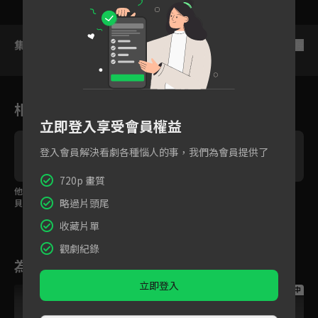
集數列表
反序
相關花絮
立即登入享受會員權益
登入會員解決看劇各種惱人的事，我們為會員提供了
720p 畫質
他手機裡竟有這麼多寶
撩妹，竟然撩到警察！
喜歡的是人，不是錢
略過片頭尾
貝？
嗎？
收藏片單
觀劇紀錄
為您推薦
立即登入
跟播中
跟播中
跟播中