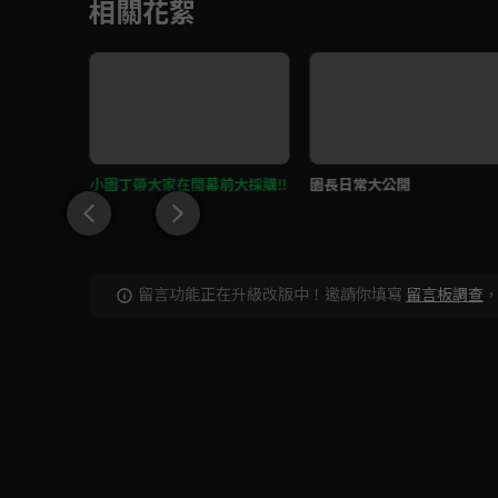
相關花絮
來集合 導
小園丁帶大家在開幕前大採購‼️
園長日常大公開
留言功能正在升級改版中！邀請你填寫
留言板調查