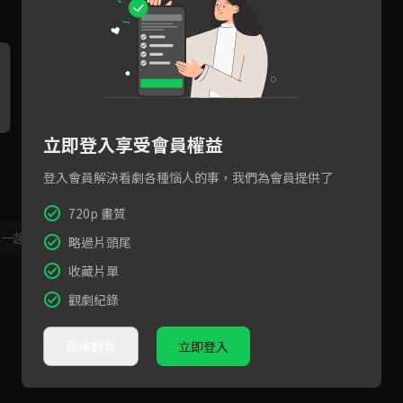
立即登入享受會員權益
園長的行動咖啡車開張啦！
超洗腦歡迎開場白誕生過程！
金
直
登入會員解決看劇各種惱人的事，我們為會員提供了
720p 畫質
，一起共創新版留言功能！
顯示更多
略過片頭尾
收藏片單
觀劇紀錄
直接觀看
立即登入