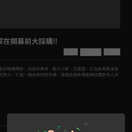
在開幕前大採購‼️
4.9
分享
收藏
金的吸睛陣容，包括林美秀、動力火車、玖壹壹、以及金馬新演員
同努力，打造一個全新的新地標，透過這個地標能夠招攬更多人共
Play
Video