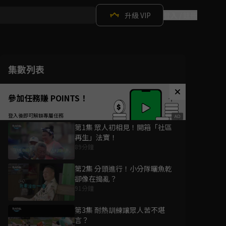
升級 VIP
登入 / 註冊
集數列表
參加任務賺 POINTS！
第1集 眾人初相見！開箱「社區
再生」法寶！
89分鐘
第2集 分頭進行！小分隊曬魚乾
卻像在搗亂？
91分鐘
第3集 耐熱訓練讓眾人苦不堪
言？