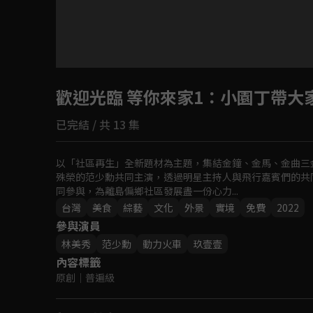
歡迎光臨 等你來家1
：小園丁帶大家
已完結 / 共 13 集
以「社區再生」全新題材為主題，集結金鐘、金馬、金曲三
殊榮的范少勳共同主演，透過明星主持人與飛行嘉賓們的共
同參與，為離島偏鄉社區發展盡一份心力...
台灣
美食
綜藝
文化
外景
實境
免費
2022
參與演員
林美秀
范少勳
動力火車
玖壹壹
內容標籤
原創
｜
普遍級