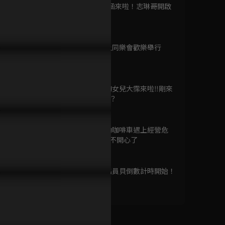
已完結 / 共 12 集
第9集 周曉涵來啦！志琳哥開啟
追星模式
90分鐘
第10集 海上同樂會歡樂舉行
驚奇旅明星
91分鐘
已完結 / 共 12 集
鐘影帝來打工！林美秀親切
耍廢島陽光太熾熱啦
暖男春風又
第11集 海的女兒大霈來啦‼️剛來
呼「阮八天」
美秀姐跟志
就成新台柱？
91分鐘
我本千金
已完結 / 共 40 集
第12集 行動咖啡車遇上經營危
機？秋興哥不開心了
91分鐘
第13集 登出員貝倒數計時開始！
同學，你什麼時候從
90分鐘
我家搬走
已完結 / 共 12 集