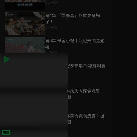
89分鐘
第4集 「耍廢島」終於要登場
了！
90分鐘
為您推薦
第5集 帶客小幫手阮經天閃亮登
場
90分鐘
歡迎光臨 等你來家1
第二季
第6集 明星好友來集合 導覽叫賣
已完結 / 共 13 集
樣樣來
91分鐘
第7集 顏志琳獨挑大樑做晚餐！
血色告白
卻不斷求助他
已完結 / 共 10 集
91分鐘
第8集 戶長林美秀真情流露！坦
言夢想是這個
90分鐘
開著餐車交朋友
獨家