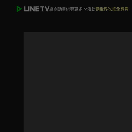
戲劇
動畫
綜藝
更多
活動
請世界吃桌免費看
歡迎光臨 等你來家1