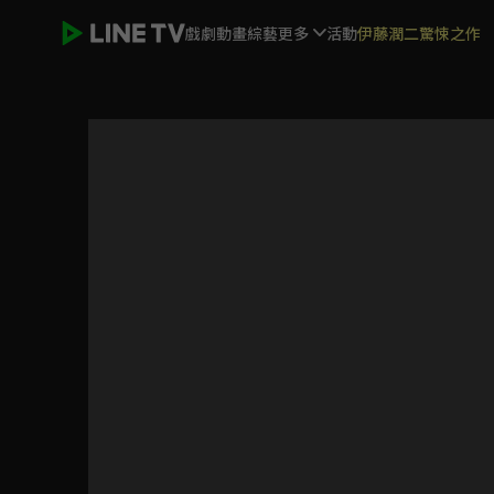
戲劇
動畫
綜藝
更多
活動
伊藤潤二驚悚之作
歡迎光臨 等你來家1