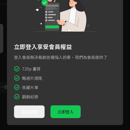
立即登入享受會員權益
登入會員解決看劇各種惱人的事，我們為會員提供了
角色篇：全方位小園丁范少勳
角色篇：康樂股長玖壹壹洋蔥
角
來囉
來為你服務
720p 畫質
略過片頭尾
，一起共創新版留言功能！
顯示更多
收藏片單
觀劇紀錄
直接觀看
立即登入