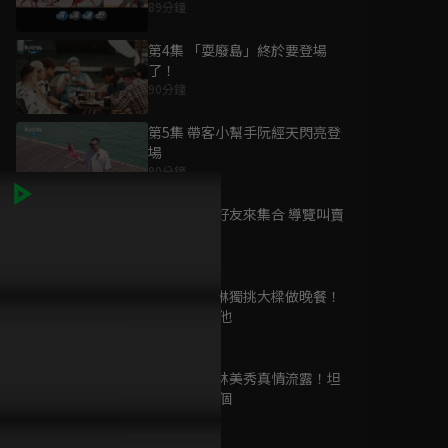
89分鐘
第4集 「耍廢島」終於要登場
了！
90分鐘
為您推薦
第5集 帶客小幫手阮經天閃亮登
場
90分鐘
歡迎光臨 等你來家1
第二季
第6集 明星好友來集合 導覽叫賣
已完結 / 共 13 集
樣樣來
91分鐘
第7集 顏志琳獨挑大樑做晚餐！
血色告白
卻不斷求助他
已完結 / 共 10 集
91分鐘
第8集 戶長林美秀真情流露！坦
言夢想是這個
90分鐘
驚奇旅明星