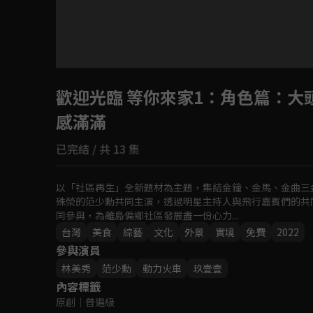
歡迎光臨 等你來家1
：角色篇：大
感滿滿
已完結 / 共 13 集
以「社區再生」全新題材為主題，集結金鐘、金馬、金曲三
殊榮的范少勳共同主演，透過明星主持人與飛行嘉賓們的共
同參與，為離島偏鄉社區發展盡一份心力...
台灣
美食
綜藝
文化
外景
實境
免費
2022
參與演員
林美秀
范少勳
動力火車
玖壹壹
內容標籤
原創
｜
普遍級