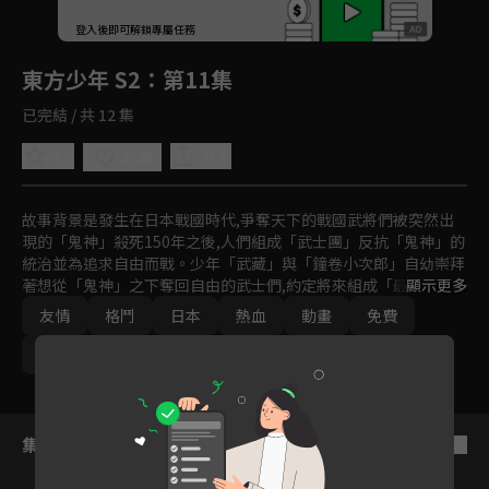
回首頁
登入後即可解鎖專屬任務
Play
東方少年 S2
：第11集
已完結 / 共 12 集
4.9
分享
收藏
故事背景是發生在日本戰國時代,爭奪天下的戰國武將們被突然出
現的「鬼神」殺死150年之後,人們組成「武士團」反抗「鬼神」的
統治並為追求自由而戰。少年「武藏」與「鐘卷小次郎」自幼崇拜
著想從「鬼神」之下奪回自由的武士們,約定將來組成「最強的武
顯示更多
士團」。
友情
格鬥
日本
熱血
動畫
免費
2022
Ani-One
集數列表
反序