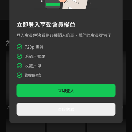
立即登入享受會員權益
7
8
9
10
11
12
登入會員解決看劇各種惱人的事，我們為會員提供了
為您推薦
720p 畫質
略過片頭尾
收藏片單
觀劇紀錄
立即登入
東方少年
(國語)路人超能100
(國語)路人超能100
直接觀看
S2
S3