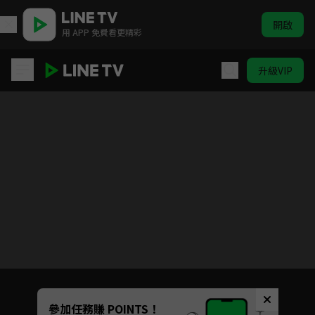
開啟
用 APP 免費看更精彩
升級VIP
東方少年 S2
目前未允許這部影片在你所在的地區播放
如有不便請見諒
Unmute
參加任務賺 POINTS！