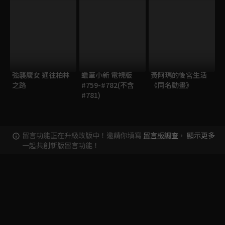
強襲魔女 通往柏林
蠟筆小新 電視版
黃阿瑪的後宮生活
之路
#759-#782(不含
《同名動畫》
#781)
留言功能正在升級改版中！邀請你填寫
留言板調查
，
顯示更多
一起共創新版留言功能！