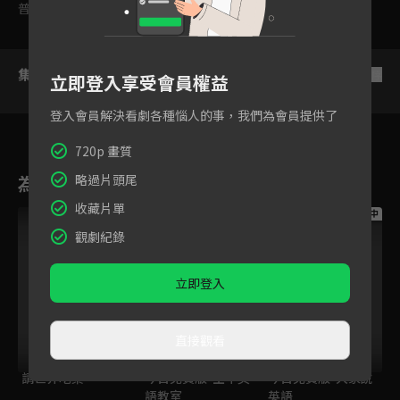
普遍級
集數列表
反序
立即登入享受會員權益
登入會員解決看劇各種惱人的事，我們為會員提供了
720p 畫質
為您推薦
略過片頭尾
收藏片單
跟播中
跟播中
跟播中
觀劇紀錄
立即登入
直接觀看
請世界吃桌
今日免費版-空中英
今日免費版-大家說
語教室
英語