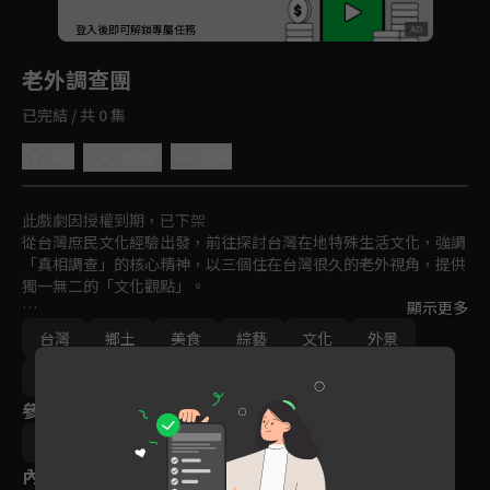
回首頁
登入後即可解鎖專屬任務
Play
老外調查團
已完結 / 共 0 集
4.6
分享
收藏
此戲劇因授權到期，已下架
從台灣庶民文化經驗出發，前往探討台灣在地特殊生活文化，強調
「真相調查」的核心精神，以三個住在台灣很久的老外視角，提供
獨一無二的「文化觀點」。

顯示更多
每集節目開始，夢多一行人會發起探討議題進行調查，再前往現場
台灣
鄉土
美食
綜藝
文化
外景
訪查與實際體驗，並從各國觀點詢問在地民眾、店家、專家或受訪
者各種千奇百怪的問題，用外國人獨有的異國視角解讀所見所聞，
免費
2021
同時也分享自身相關的國外經驗，讓觀眾可以用更多元的方式認識
參與演員
台灣在地特別的文化角落。
杜力
夢多
內容標籤