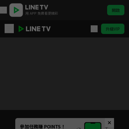
開啟
用 APP 免費看更精彩
升級VIP
老外調查團
目前未允許這部影片在你所在的地區播放
如有不便請見諒
Unmute
參加任務賺 POINTS！