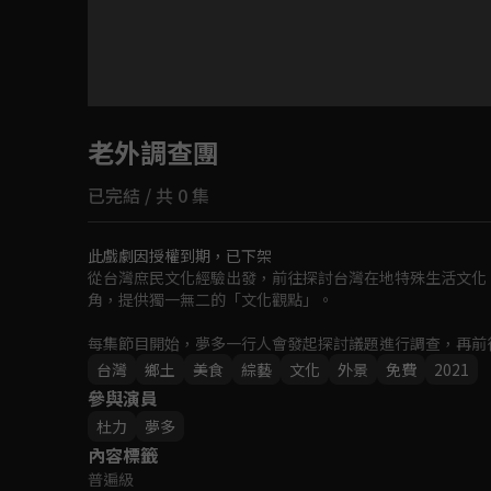
目前未允許這部影片在你所在的地區播放
老外調查團
如有不便請見諒
已完結 / 共 0 集
回首頁
此戲劇因授權到期，已下架
從台灣庶民文化經驗出發，前往探討台灣在地特殊生活文化
角，提供獨一無二的「文化觀點」。

每集節目開始，夢多一行人會發起探討議題進行調查，再前
或受訪者各種千奇百怪的問題，用外國人獨有的異國視角解
台灣
鄉土
美食
綜藝
文化
外景
免費
2021
元的方式認識台灣在地特別的文化角落。
參與演員
杜力
夢多
內容標籤
普遍級