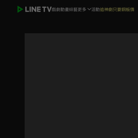
戲劇
動畫
綜藝
更多
活動
追神劇只要銅板價
老外調查團