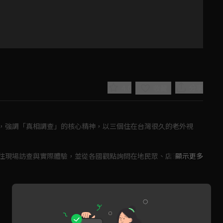
4.6
分享
收藏
，強調「真相調查」的核心精神，以三個住在台灣很久的老外視
往現場訪查與實際體驗，並從各國觀點詢問在地民眾、店家、專家
顯示更多
Play
讀所見所聞，同時也分享自身相關的國外經驗，讓觀眾可以用更多
Video