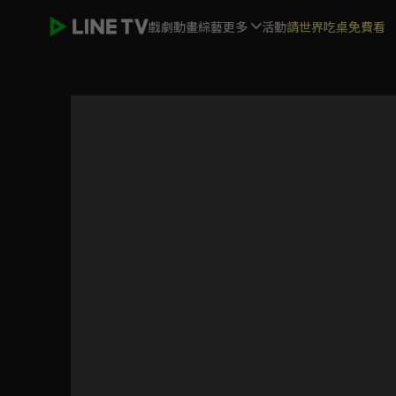
戲劇
動畫
綜藝
更多
活動
請世界吃桌免費看
老外調查團