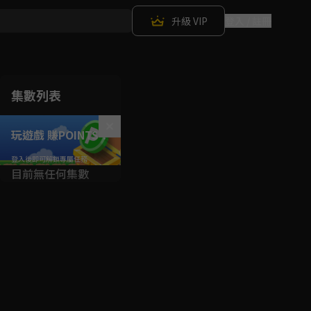
升級 VIP
登入 / 註冊
集數列表
玩遊戲 賺POINTS！
目前無任何集數