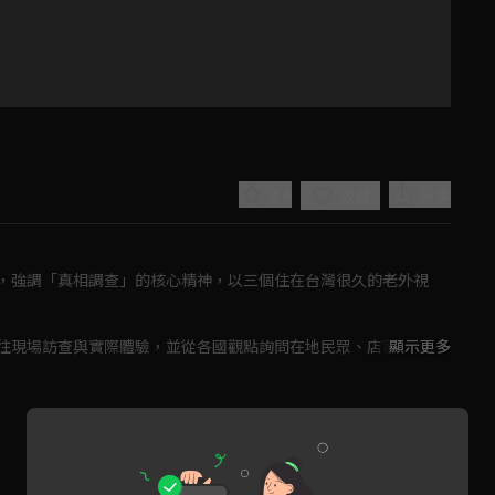
4.6
分享
收藏
，強調「真相調查」的核心精神，以三個住在台灣很久的老外視
往現場訪查與實際體驗，並從各國觀點詢問在地民眾、店家、專家
顯示更多
Play
讀所見所聞，同時也分享自身相關的國外經驗，讓觀眾可以用更多
Video