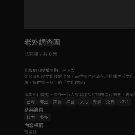
目前未允許這部影片在你所在的地區播放
老外調查團
如有不便請見諒
已完結 / 共 0 集
回首頁
此戲劇因授權到期，已下架
從台灣庶民文化經驗出發，前往探討台灣在地特殊生活文化
角，提供獨一無二的「文化觀點」。

每集節目開始，夢多一行人會發起探討議題進行調查，再前
或受訪者各種千奇百怪的問題，用外國人獨有的異國視角解
台灣
鄉土
美食
綜藝
文化
外景
免費
2021
元的方式認識台灣在地特別的文化角落。
參與演員
杜力
夢多
內容標籤
普遍級